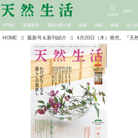
HOME
家庭料理
季節の家仕事
収納
掃除
健康
花と
HOME
最新号＆新刊紹介