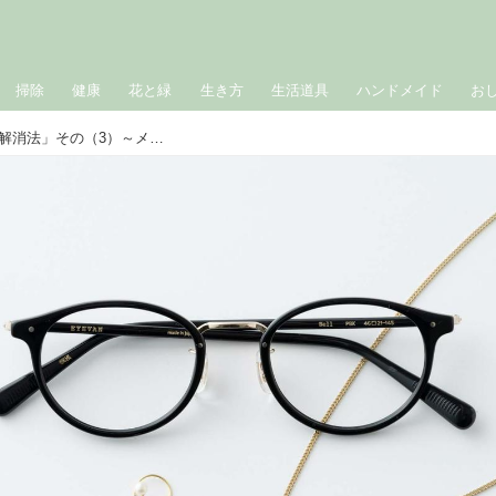
掃除
健康
花と緑
生き方
生活道具
ハンドメイド
お
おしゃれのABC◇ 8月「もったいない解消法」その（3）～メガネのときのアクセサリー～ 現役スタイリストが、おしゃれの悩みを解決｜植村美智子