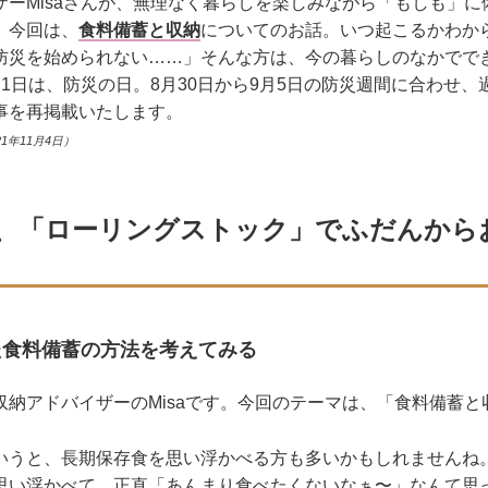
ザーMisaさんが、無理なく暮らしを楽しみながら「もしも」に
。今回は、
食料備蓄と収納
についてのお話。いつ起こるかわか
防災を始められない……」そんな方は、今の暮らしのなかでで
1日は、防災の日。8月30日から9月5日の防災週間に合わせ
事を再掲載いたします。
1年11月4日）
、「ローリングストック」でふだんから
た食料備蓄の方法を考えてみる
収納アドバイザーのMisaです。今回のテーマは、「食料備蓄と
いうと、長期保存食を思い浮かべる方も多いかもしれませんね
思い浮かべて、正直「あんまり食べたくないなぁ〜」なんて思