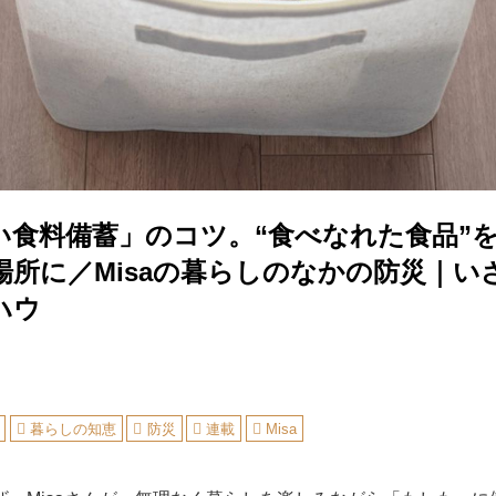
い食料備蓄」のコツ。“食べなれた食品”
場所に／Misaの暮らしのなかの防災｜い
ハウ
暮らしの知恵
防災
連載
Misa