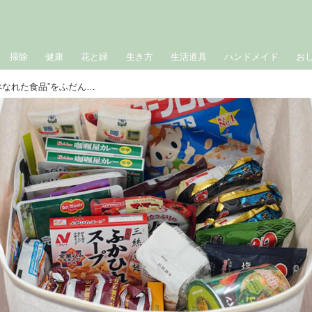
掃除
健康
花と緑
生き方
生活道具
ハンドメイド
お
「無理のない食料備蓄」のコツ。“食べなれた食品”をふだんから目にできる場所に／Misaの暮らしのなかの防災｜いざというときの防災ノウハウ