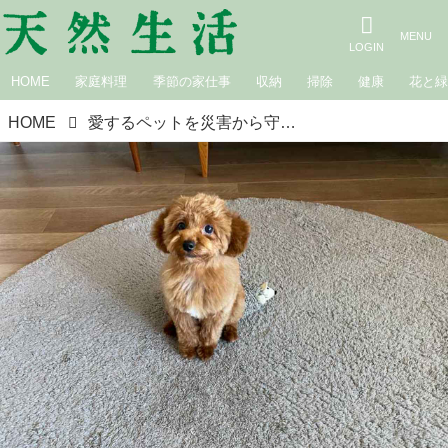
HOME
家庭料理
季節の家仕事
収納
掃除
健康
花と
HOME
愛するペットを災害から守る、環境づくりとトレーニング／Misaの暮らしのなかの防災｜いざというときの防災ノウハウ