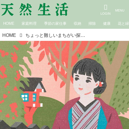
HOME
家庭料理
季節の家仕事
収納
掃除
健康
花と
HOME
ちょっと難しいまちがい探し｜着物