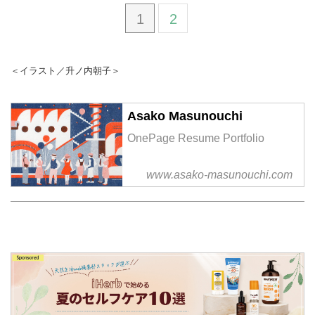
1
2
＜イラスト／升ノ内朝子＞
Asako Masunouchi
OnePage Resume Portfolio
www.asako-masunouchi.com