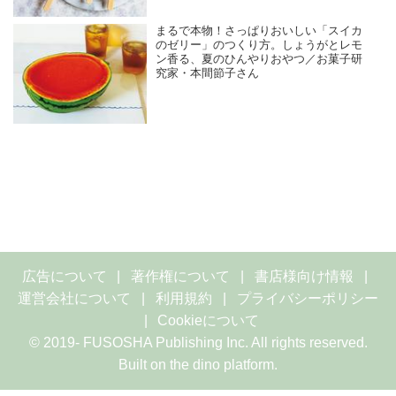
まるで本物！さっぱりおいしい「スイカ
のゼリー」のつくり方。しょうがとレモ
ン香る、夏のひんやりおやつ／お菓子研
究家・本間節子さん
広告について
著作権について
書店様向け情報
運営会社について
利用規約
プライバシーポリシー
Cookieについて
© 2019- FUSOSHA Publishing Inc. All rights reserved.
Built on
the dino platform
.