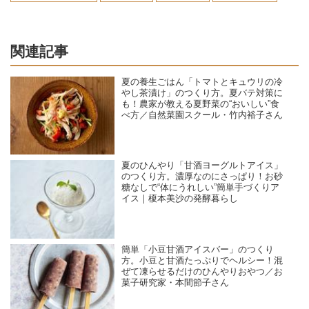
関連記事
夏の養生ごはん「トマトとキュウリの冷
やし茶漬け」のつくり方。夏バテ対策に
も！農家が教える夏野菜の“おいしい”食
べ方／自然菜園スクール・竹内裕子さん
夏のひんやり「甘酒ヨーグルトアイス」
のつくり方。濃厚なのにさっぱり！お砂
糖なしで“体にうれしい”簡単手づくりア
イス｜榎本美沙の発酵暮らし
簡単「小豆甘酒アイスバー」のつくり
方。小豆と甘酒たっぷりでヘルシー！混
ぜて凍らせるだけのひんやりおやつ／お
菓子研究家・本間節子さん