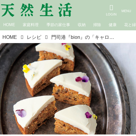
HOME
家庭料理
季節の家仕事
収納
掃除
健康
花と
HOME
レシピ
門司港『bion』の「キャロットケーキ」のつくり方。スパイス＆チーズで大人な味わい／寺井きよみさん