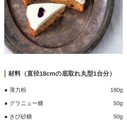
材料（直径18cmの底取れ丸型1台分）
● 薄力粉
180g
● グラニュー糖
50g
● きび砂糖
50g