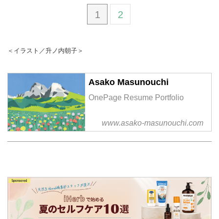
1
2
＜イラスト／升ノ内朝子＞
Asako Masunouchi
OnePage Resume Portfolio
www.asako-masunouchi.com