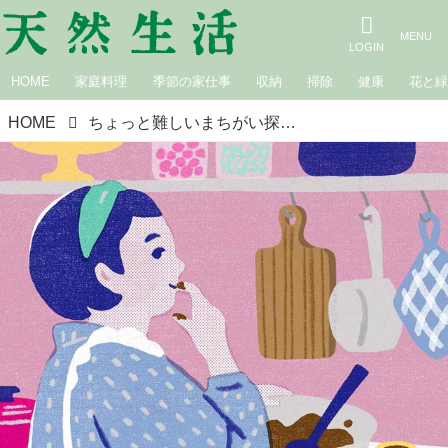
HOME
家庭料理
季節の家仕事
収納
掃除
健康
花と
HOME
ちょっと難しいまちがい探し｜チョコレート