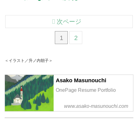
次ページ
1
2
＜イラスト／升ノ内朝子＞
Asako Masunouchi
OnePage Resume Portfolio
www.asako-masunouchi.com