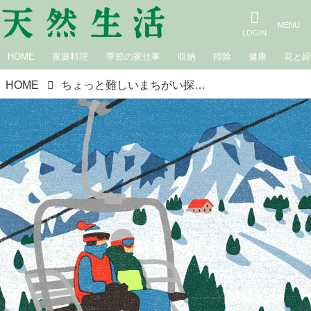
HOME
家庭料理
季節の家仕事
収納
掃除
健康
花と
HOME
ちょっと難しいまちがい探し｜ウィンタースポーツ