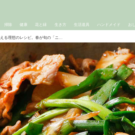
掃除
健康
花と緑
生き方
生活道具
ハンドメイド
お
生物学者と料理研究家が考える理想のレシピ。春が旬の「ニラ」の解説と「ニラと豚キムチの炒めもの」のつくり方