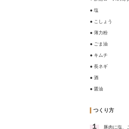
● 塩
● こしょう
● 薄力粉
● ごま油
● キムチ
● 長ネギ
● 酒
● 醤油
つくり方
１
豚肉に塩、こ