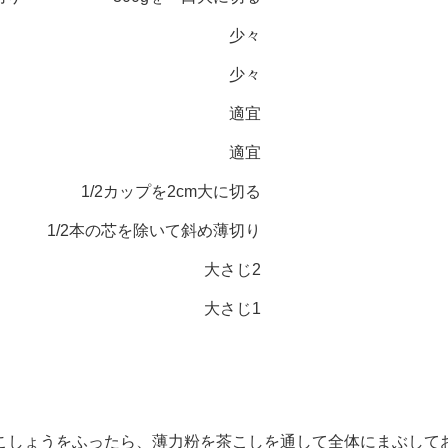
少々
少々
適宜
適宜
1/2カップを2cm大に切る
1/2本の芯を除いて斜め薄切り
大さじ2
大さじ1
しょうをふったら、薄力粉を茶こしを通して全体にまぶして