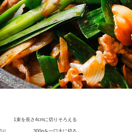
1束を長さ4cmに切りそろえる
切り
300gを一口大に切る