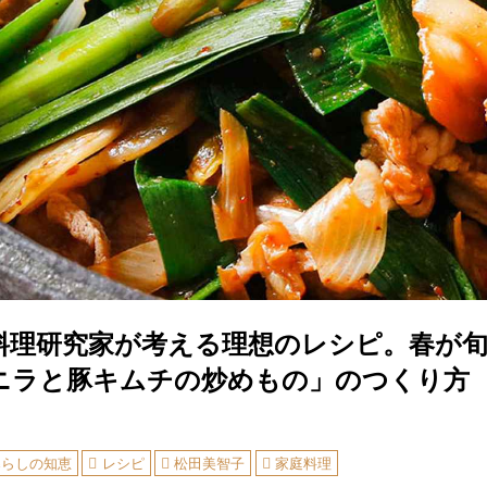
料理研究家が考える理想のレシピ。春が
ニラと豚キムチの炒めもの」のつくり方
暮らしの知恵
レシピ
松田美智子
家庭料理