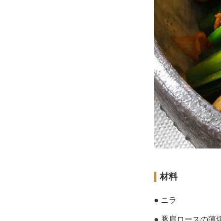
材料
● ニラ
● 豚肩ロースの薄