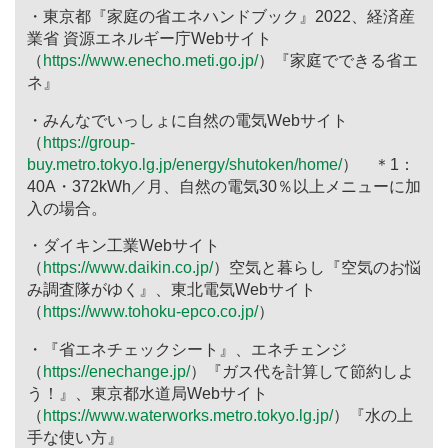
・東京都『家庭の省エネハンドブック』2022、経済産
業省 資源エネルギー庁Webサイト
（
https://www.enecho.meti.go.jp/
）『家庭でできる省エ
ネ』
・みんなでいっしょに自然の電気Webサイト
（
https://group-
buy.metro.tokyo.lg.jp/energy/shutoken/home/
） ＊1：
40A・372kWh／月、自然の電気30％以上メニューに加
入の場合。
・ダイキン工業Webサイト
（
https://www.daikin.co.jp/
）空気と暮らし『空気のお悩
み調査隊がゆく』、東北電気Webサイト
（
https://www.tohoku-epco.co.jp/
）
・『省エネチェックシート』、エネチェンジ
（
https://enechange.jp/
）『ガス代を計算して節約しよ
う！』、東京都水道局Webサイト
（
https://www.waterworks.metro.tokyo.lg.jp/
）『水の上
手な使い方』