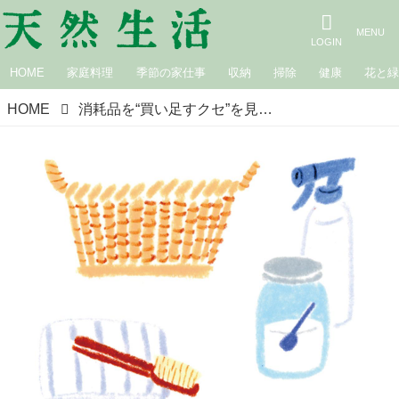
HOME
家庭料理
季節の家仕事
収納
掃除
健康
花と
HOME
消耗品を“買い足すクセ”を見直す「日用品費の工夫」いまから始めるエコな家計／節約アドバイザー・丸山晴美さん