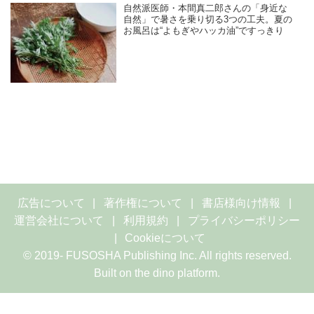
自然派医師・本間真二郎さんの「身近な
自然」で暑さを乗り切る3つの工夫。夏の
お風呂は“よもぎやハッカ油”ですっきり
広告について
著作権について
書店様向け情報
運営会社について
利用規約
プライバシーポリシー
Cookieについて
© 2019- FUSOSHA Publishing Inc. All rights reserved.
Built on
the dino platform
.