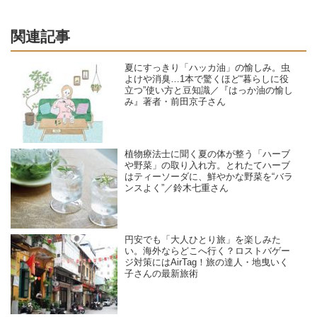
関連記事
夏にすっきり「ハッカ油」の愉しみ。虫
よけや消臭…1本で驚くほど“暮らしに役
立つ”使い方と豆知識／『はっか油の愉し
み』著者・前田京子さん
植物療法士に聞く夏の体が整う「ハーブ
や野菜」の取り入れ方。とれたてハーブ
はティーソーダに、鮮やかな野菜を“バラ
ンスよく”／鈴木七重さん
円安でも「大人ひとり旅」を楽しみた
い。海外ならどこへ行く？ロストバゲー
ジ対策にはAirTag！旅の達人・地曳いく
子さんの最新旅術