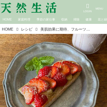
HOME
家庭料理
季節の家仕事
収納
掃除
健康
花と
HOME
レシピ
美肌効果に期待、フルーツが主役の朝ごはん。サブの食材でタンパク質を補って｜料理家・田内しょうこのタンパク質朝ごはん改革