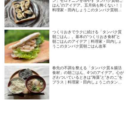
ン」セロトニンを増やす“タンパク質朝ご
はん”のアイデア。五月病も怖くない！｜
料理家・田内しょうこのタンパク質朝ご
はん改革
つくりおきでラクに続ける「タンパク質
朝ごはん」。基本の“つくりおき食材”と
朝ごはんのアイデア｜料理家・田内しょ
うこのタンパク質朝ごはん改革
春先の不調を整える「タンパク質＆腸活
食材」の朝ごはん、4つのアイデア。心が
ざわついているときは“海藻”と“きのこ”を
プラス｜料理家・田内しょうこのタンパ
ク質朝ごはん改革