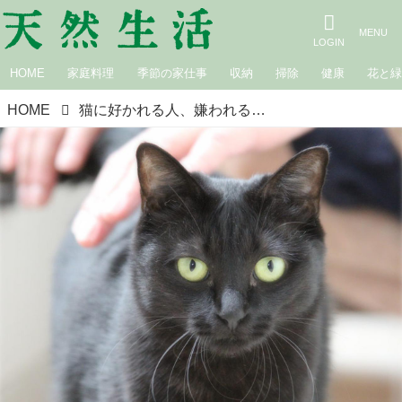
HOME
家庭料理
季節の家仕事
収納
掃除
健康
花と
HOME
猫に好かれる人、嫌われる人｜生きづらい世界で、猫が教えてくれたこと 咲セリ