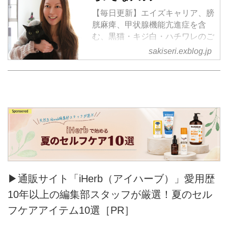
【毎日更新】エイズキャリア、膀
胱麻痺、甲状腺機能亢進症を含
む、黒猫・キジ白・ハチワレのご
きげんさん日記
sakiseri.exblog.jp
▶通販サイト「iHerb（アイハーブ）」愛用歴
10年以上の編集部スタッフが厳選！夏のセル
フケアアイテム10選［PR］