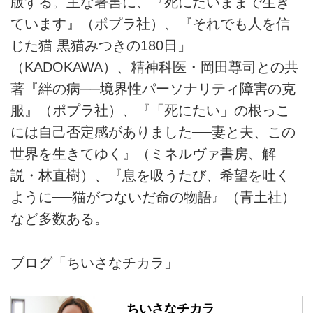
版する。主な著書に、『死にたいままで生き
ています』（ポプラ社）、『それでも人を信
じた猫 黒猫みつきの180日」
（KADOKAWA）、精神科医・岡田尊司との共
著『絆の病──境界性パーソナリティ障害の克
服』（ポプラ社）、『「死にたい」の根っこ
には自己否定感がありました──妻と夫、この
世界を生きてゆく』（ミネルヴァ書房、解
説・林直樹）、『息を吸うたび、希望を吐く
ように──猫がつないだ命の物語』（青土社）
など多数ある。
ブログ「ちいさなチカラ」
ちいさなチカラ