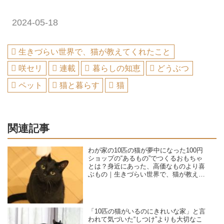
2024-05-18
生きづらい世界で、猫が教えてくれたこと
咲セリ
連載
暮らしの知恵
どうぶつ
ペット
猫と暮らす
猫
関連記事
わが家の10匹の猫が夢中になった100円
ショップの“あるもの”でつくるおもちゃ
とは？身近にあった、高価なものより喜
ぶもの｜生きづらい世界で、猫が教えて
くれたこと／咲セリ
「10匹の猫がいるのにきれいな家」と言
われて気づいた“しつけ”よりも大切なこ