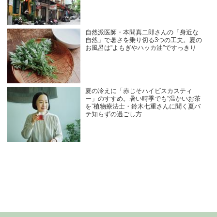
自然派医師・本間真二郎さんの「身近な
自然」で暑さを乗り切る3つの工夫。夏の
お風呂は“よもぎやハッカ油”ですっきり
夏の冷えに「赤じそハイビスカスティ
ー」のすすめ。暑い時季でも“温かいお茶
を”植物療法士・鈴木七重さんに聞く夏バ
テ知らずの過ごし方