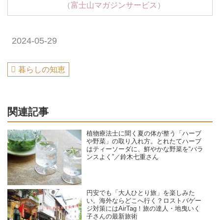
（富士山マガジンサービス）
2024-05-29
暮らしの知恵
関連記事
植物療法士に聞く夏の体が整う「ハーブ
や野菜」の取り入れ方。とれたてハーブ
はティーソーダに、鮮やかな野菜を“バラ
ンスよく”／鈴木七重さん
円安でも「大人ひとり旅」を楽しみた
い。海外ならどこへ行く？ロストバゲー
ジ対策にはAirTag！旅の達人・地曳いく
子さんの最新旅術