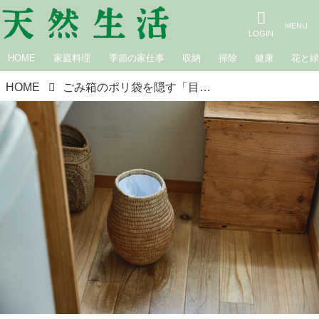
HOME
家庭料理
季節の家仕事
収納
掃除
健康
花と
HOME
ごみ箱のポリ袋を隠す「目からうろこ」の裏ワザ。100円ショップのアイテムで、お気に入りのかごを“おしゃれな”ごみ箱に／三倉佐和さん