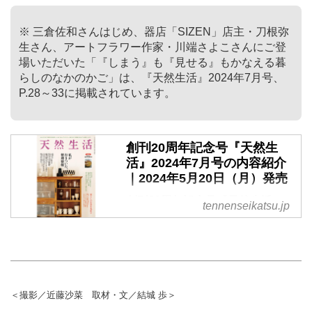
※ 三倉佐和さんはじめ、器店「SIZEN」店主・刀根弥
生さん、アートフラワー作家・川端さよこさんにご登
場いただいた「『しまう』も『見せる』もかなえる暮
らしのなかのかご」は、『天然生活』2024年7月号、
P.28～33に掲載されています。
創刊20周年記念号『天然生
活』2024年7月号の内容紹介
｜2024年5月20日（月）発売
創刊20周年記念号『天然生活』
tennenseikatsu.jp
2024年7月号が出来ました。5月
20日（月）発売 です。特別定価
950円（税込）※地域により発売
日が異なります
＜撮影／近藤沙菜 取材・文／結城 歩＞