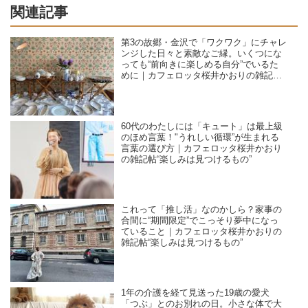
関連記事
第3の故郷・金沢で「ワクワク」にチャレ
ンジした日々と素敵なご縁。いくつにな
っても“前向きに楽しめる自分”でいるた
めに｜カフェロッタ桜井かおりの雑記
帖“楽しみは見つけるもの”
60代のわたしには「キュート」は最上級
のほめ言葉！"うれしい循環”が生まれる
言葉の選び方｜カフェロッタ桜井かおり
の雑記帖“楽しみは見つけるもの”
これって「推し活」なのかしら？家事の
合間に“期間限定”でこっそり夢中になっ
ていること｜カフェロッタ桜井かおりの
雑記帖“楽しみは見つけるもの”
1年の介護を経て見送った19歳の愛犬
「つぶ」とのお別れの日。小さな体で大