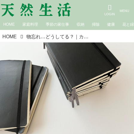
HOME
家庭料理
季節の家仕事
収納
掃除
健康
花と
HOME
物忘れ…どうしてる？｜カフェロッタ桜井かおりの雑記帖“楽しみは見つけるもの”