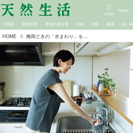
HOME
家庭料理
季節の家仕事
収納
掃除
健康
花と
HOME
梅雨どきの「水まわり」を気持ちよく。環境にもやさしい、掃除の工夫／アロマセラピスト・椙澤千咲さん