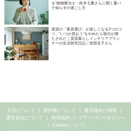
を”植物療法士・鈴木七重さんに聞く夏バ
テ知らずの過ごし方
賃貸の「家具選び」が楽しくなる3つのコ
ツ。“いつか買おう”をやめたら毎日が満
たされた｜賃貸暮らしインテリアプラン
ナーの生活研究日記／岩部圭子さん
広告について
著作権について
書店様向け情報
運営会社について
利用規約
プライバシーポリシー
Cookieについて