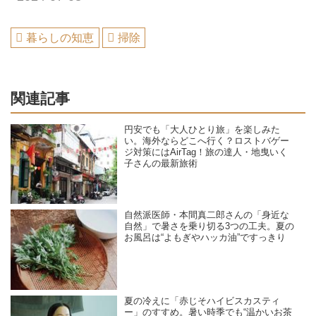
暮らしの知恵
掃除
関連記事
円安でも「大人ひとり旅」を楽しみた
い。海外ならどこへ行く？ロストバゲー
ジ対策にはAirTag！旅の達人・地曳いく
子さんの最新旅術
自然派医師・本間真二郎さんの「身近な
自然」で暑さを乗り切る3つの工夫。夏の
お風呂は“よもぎやハッカ油”ですっきり
夏の冷えに「赤じそハイビスカスティ
ー」のすすめ。暑い時季でも“温かいお茶