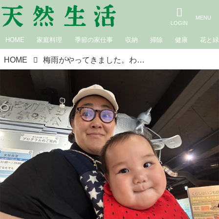
HOME
家庭料理
季節の家仕事
収納
掃除
健康
花と
HOME
梅雨がやってきました。わが家の愛しいぬか床は…｜白鳥久美子の手作り暮らし