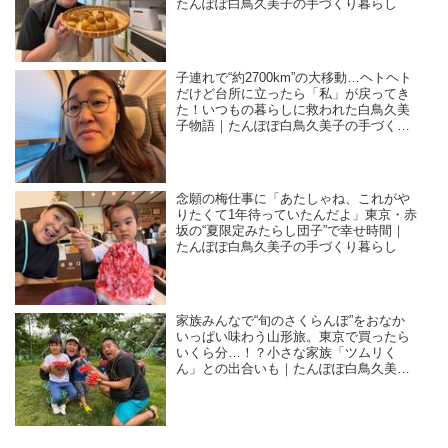
たんぽぽ白鳥久美子の手づくり暮らし
子連れで“約2700km”の大移動…ヘトヘト
だけど台所に立ったら「私」が戻ってき
た！いつもの暮らしに救われた白鳥久美
子物語｜たんぽぽ白鳥久美子の手づくり
暮らし
念願の梅仕事に「あたしゃね、これがや
りたくて1年待っていたんだよ」東京・赤
坂の“夏限定みたらし団子”で幸せ時間｜
たんぽぽ白鳥久美子の手づくり暮らし
家族みんなで“旬のさくらんぼ”をおなか
いっぱい味わう山形旅。東京で買ったら
いくら分…！？小さな家族「ツムリく
ん」との出合いも｜たんぽぽ白鳥久美子
の手づくり暮らし