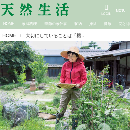
HOME
家庭料理
季節の家仕事
収納
掃除
健康
花と
HOME
大切にしていることは「機嫌よく生きる」「人に親切にする」のふたつだけ。幸せをつくる私の習慣／随筆家・山本ふみこさん