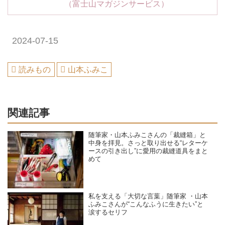
（富士山マガジンサービス）
2024-07-15
読みもの
山本ふみこ
関連記事
随筆家・山本ふみこさんの「裁縫箱」と
中身を拝見。さっと取り出せる“レターケ
ースの引き出し”に愛用の裁縫道具をまと
めて
私を支える「大切な言葉」随筆家 ・山本
ふみこさんが“こんなふうに生きたい”と
涙するセリフ