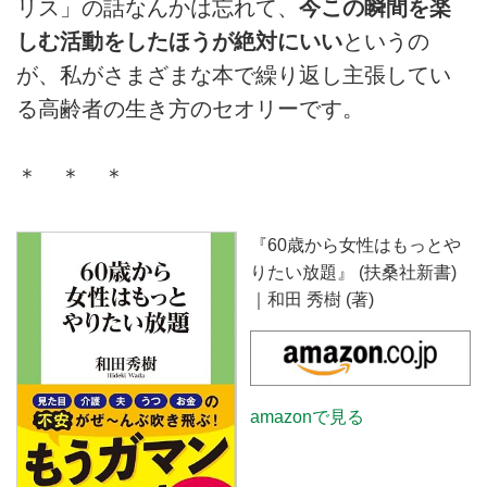
リス」の話なんかは忘れて、
今この瞬間を楽
しむ活動をしたほうが絶対にいい
というの
が、私がさまざまな本で繰り返し主張してい
る高齢者の生き方のセオリーです。
＊ ＊ ＊
『60歳から女性はもっとや
りたい放題』 (扶桑社新書)
｜和田 秀樹 (著)
amazonで見る