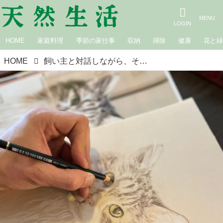
HOME
家庭料理
季節の家仕事
収納
掃除
健康
花と
HOME
飼い主と対話しながら、その子の個性をも写し出す《ヤンヤンプロジェクト》｜猫沢エミさん、人も動物も大事な家族《4》