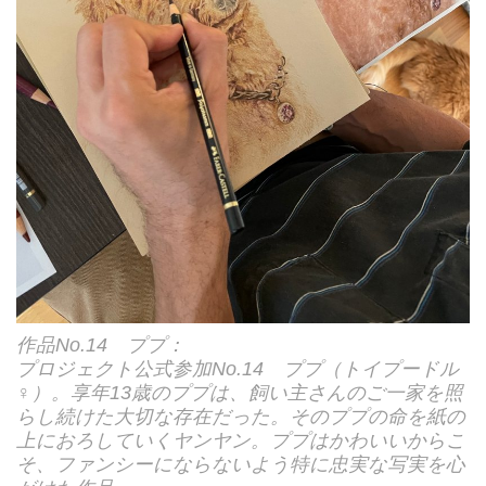
作品No.14 ププ：
プロジェクト公式参加No.14 ププ（トイプードル
♀）。享年13歳のププは、飼い主さんのご一家を照
らし続けた大切な存在だった。そのププの命を紙の
上におろしていくヤンヤン。ププはかわいいからこ
そ、ファンシーにならないよう特に忠実な写実を心