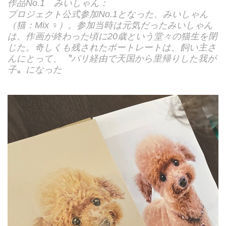
作品No.1 みいしゃん：
プロジェクト公式参加No.1となった、みいしゃん
（猫：Mix ♀）。参加当時は元気だったみいしゃん
は、作画が終わった頃に20歳という堂々の猫生を閉
じた。奇しくも残されたポートレートは、飼い主さ
んにとって、〝パリ経由で天国から里帰りした我が
子〟になった