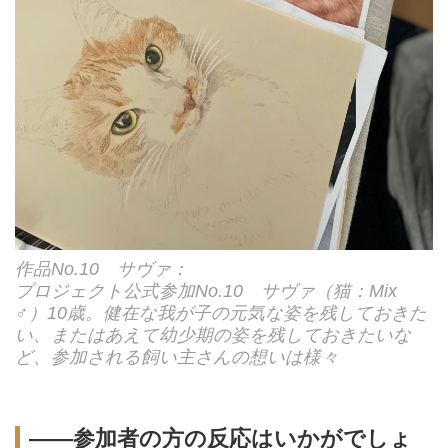
作品No.10 サヴァ：
プロジェクト公式参加No.10 サヴァ（猫：Mix
♂）10歳。健在な我が子の元気な姿を残しておきた
い、またはあえて幼少期の姿を残しておきたいな
ど、参加される飼い主さんの想いは様々
――参加者の方の反応はいかがでしょ