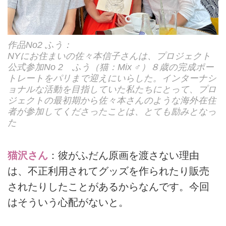
作品No2 ふう：
NYにお住まいの佐々本信子さんは、プロジェクト
公式参加No 2 ふう（猫：Mix ♂）８歳の完成ポー
トレートをパリまで迎えにいらした。インターナシ
ョナルな活動を目指していた私たちにとって、プロ
ジェクトの最初期から佐々本さんのような海外在住
者が参加してくださったことは、とても励みとなっ
た
猫沢さん
：彼がふだん原画を渡さない理由
は、不正利用されてグッズを作られたり販売
されたりしたことがあるからなんです。今回
はそういう心配がないと。