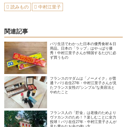
読みもの
中村江里子
関連記事
パリ生活でわかった日本の優秀食材＆日
用品。日本の「ラップ」はやっぱり優
秀！中村江里子さんが帰国するたびに必
ず買うもの
フランスのマダムは「ノーメイク」が普
通？パリ在住27年・中村江里子さんが見
たフランス女性の“シンプル”な美容法と
やめたこと
フランス人の「貯金」は老後のためより
ヴァカンスのため！？楽しむことに全力
投球！パリ在住27年・中村江里子さんが
見た豊かなお金の使い方