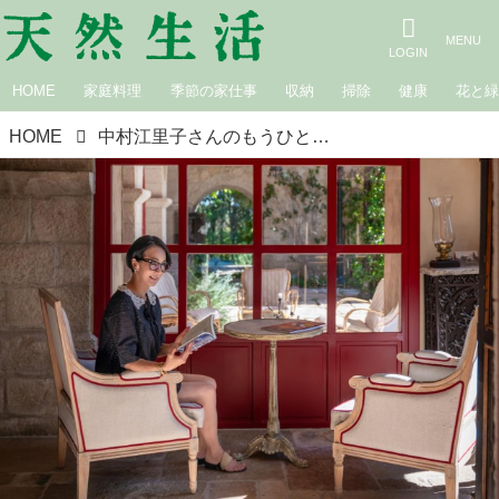
HOME
家庭料理
季節の家仕事
収納
掃除
健康
花と
HOME
中村江里子さんのもうひとつのわが家へ。南仏のシャトーで過ごす、大好きな「読書の時間」