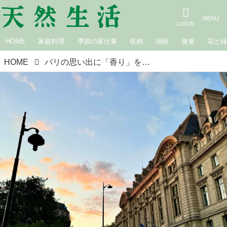
HOME
家庭料理
季節の家仕事
収納
掃除
健康
花と
HOME
パリの思い出に「香り」を｜カフェロッタ桜井かおりの雑記帖“楽しみは見つけるもの”