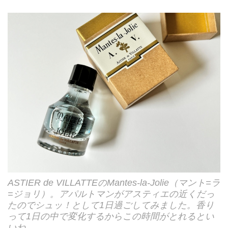
ASTIER de VILLATTEのMantes-la-Jolie（マント=ラ
=ジョリ）。アパルトマンがアスティエの近くだっ
たのでシュッ！として1日過ごしてみました。香り
って1日の中で変化するからこの時間がとれるとい
いね