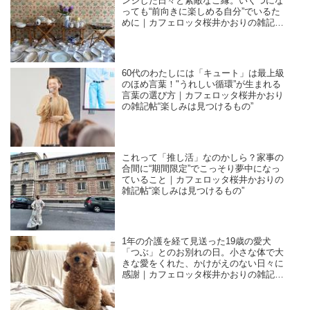
ンジした日々と素敵なご縁。いくつにな
っても“前向きに楽しめる自分”でいるた
めに｜カフェロッタ桜井かおりの雑記
帖“楽しみは見つけるもの”
60代のわたしには「キュート」は最上級
のほめ言葉！"うれしい循環”が生まれる
言葉の選び方｜カフェロッタ桜井かおり
の雑記帖“楽しみは見つけるもの”
これって「推し活」なのかしら？家事の
合間に“期間限定”でこっそり夢中になっ
ていること｜カフェロッタ桜井かおりの
雑記帖“楽しみは見つけるもの”
1年の介護を経て見送った19歳の愛犬
「つぶ」とのお別れの日。小さな体で大
きな愛をくれた、かけがえのない日々に
感謝｜カフェロッタ桜井かおりの雑記
帖“楽しみは見つけるもの”