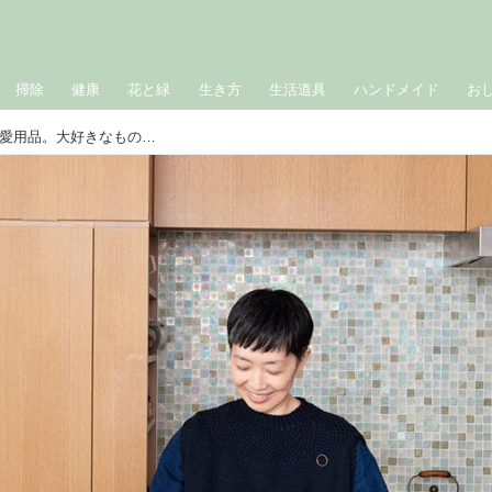
掃除
健康
花と緑
生き方
生活道具
ハンドメイド
お
作家・小川糸さんの「ずっと使える」愛用品。大好きなものを“手をかけながら”気持ちよく使う