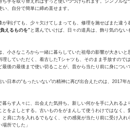
持ち手を取り替えればずっと使いつづけられます。シンプルな
使い、自分で簡単に締め直せます。
漆が剥げても、少々欠けてしまっても、修理を施せばまた違う
に負えるものを”
と選んでいけば、日々の道具は、飾り気のない
は、小さなころから一緒に暮らしていた祖母の影響が大きいと
料理していただく、着古したTシャツも、そのまま手放すので
ど最後の最後まで使い切ることが、昔から当たり前に身につい
い日本の“もったいない”の精神に再び出合えたのは、2017年
で暮らす人々に、出会えた気持ち。新しい何かを手に入れるよ
ことをよしとする。古いものをがまんして使うわけではなく、
、と肩に力を入れるでもなく、その感覚が当たり前に受け入れ
い場所でした」