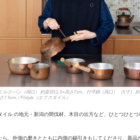
クパン（両口） 約直径11.5×高さ7cm、行平鍋（両口） （5寸） 約直
さ7.5cm／F/style（エフスタイル）
タイル の地元・新潟の間伐材。木目の出方など、ひとつひとつ
たら、外側の磨きとともに内側の錫引きもしてくださり、新品