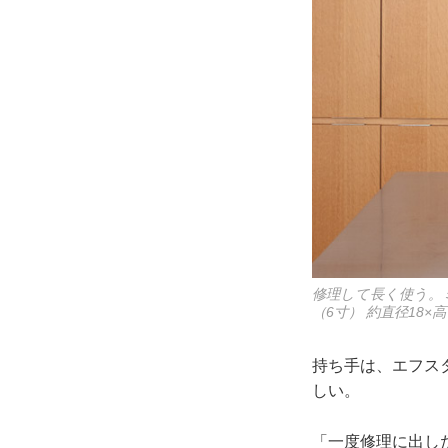
修理して長く使う。ミル
（6寸） 約直径18×高
持ち手は、エフス
しい。
「一度修理に出し