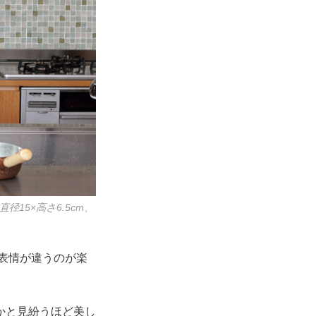
径15×高さ6.5cm、
表情が違うのが楽
かと見紛うほど美し