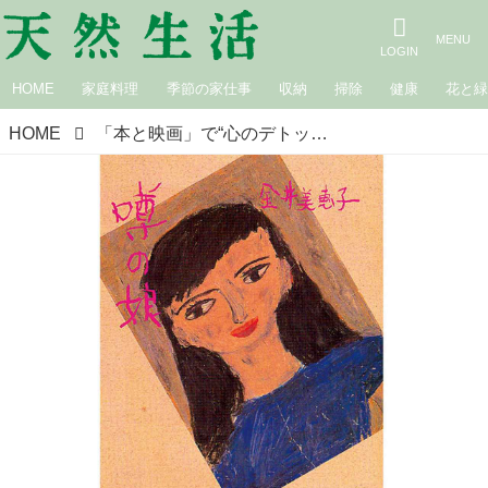
HOME
家庭料理
季節の家仕事
収納
掃除
健康
花と
HOME
「本と映画」で“心のデトックス”エッセイスト・吉本由美さんが選ぶ6作品