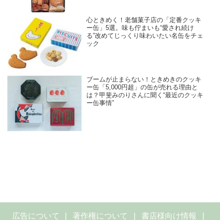
心ときめく！老舗菓子店の「定番クッキ
ー缶」5選。味も佇まいも“愛され続け
る”改めてじっくり味わいたい名缶をチェ
ック
ブームが止まらない！ときめきのクッキ
ー缶「5,000円超」の缶が売れる理由と
は？甲斐みのりさんに聞く“最近のクッキ
ー缶事情”
広告について
著作権について
書店様向け情報