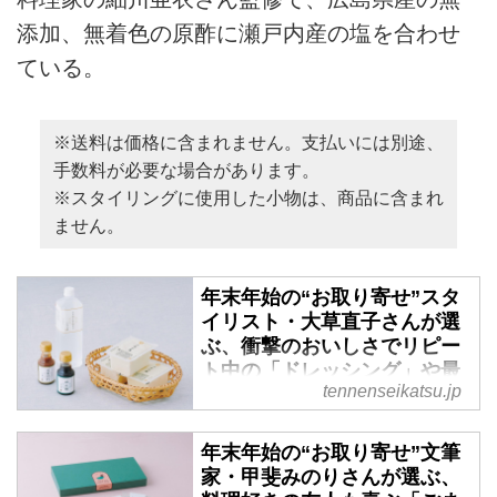
添加、無着色の原酢に瀬戸内産の塩を合わせ
ている。
※送料は価格に含まれません。支払いには別途、
手数料が必要な場合があります。
※スタイリングに使用した小物は、商品に含まれ
ません。
年末年始の“お取り寄せ”スタ
イリスト・大草直子さんが選
ぶ、衝撃のおいしさでリピー
ト中の「ドレッシング」や最
tennenseikatsu.jp
高においしい「湯豆腐」セッ
トなど - 天然生活web
年末年始の“お取り寄せ”文筆
贈って喜ばれたり、もらって感動
家・甲斐みのりさんが選ぶ、
したり、自分のご褒美に。今回