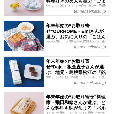
料理好きの友人も喜ぶ「ごま
は、スタイリストの大草直子さん
油」と楽しいサブスクの「厳
に、“とっておき”のお取り寄せを
tennenseikatsu.jp
選紅茶」 - 天然生活web
伺いました。（『天然生活』
2025年1月号掲載）
贈って喜ばれたり、もらって感動
年末年始の“お取り寄
したり、自分のご褒美に。今回
せ”OURHOME・Emiさんが
は、文筆家の甲斐みのりさん
選ぶ、お気に入りの「ごはん
に、“とっておき”のお取り寄せを
のお供」と素材の風味がたま
伺いました。（『天然生活』
tennenseikatsu.jp
らない神戸の「クッキー缶」
2025年1月号掲載）
- 天然生活web
年末年始の“お取り寄
贈って喜ばれたり、もらって感動
せ”Daja・板倉直子さんが選
したり、自分のご褒美に。今回
ぶ、地元・島根県松江の「銘
は、OURHOMEのEmiさん
菓」と味見で虜になった「生
に、“とっておき”のお取り寄せを
tennenseikatsu.jp
はちみつ」 - 天然生活web
伺いました。（『天然生活』
2025年1月号掲載）
贈って喜ばれたり、もらって感動
年末年始の“お取り寄せ”料理
したり、自分のご褒美に。今回
家・飛田和緒さんが選ぶ、ど
は、Dajaの板倉直子さんに、“と
んな料理も味が決まる「バル
っておき”のお取り寄せを伺いま
サミコ酢」とまとめ買いする