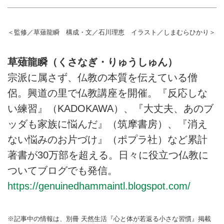
＜監修／草薙龍瞬 構成・文／石川理恵 イラスト／しまむらひかり＞
草薙龍瞬（くさなぎ・りゅうしゅん）
宗派に属さず、仏教の本質を伝えている僧
侶。興道の里で仏教講座を開催。『反応しな
い練習』（KADOKAWA）、『大丈夫、あのブ
ッダも家族に悩んだ』（筑摩書房）、『消え
ない悩みのお片づけ』（ポプラ社）など累計
著書が30万部を超える。日々に役立つ仏教に
ついてブログでも発信。
https://genuinedhammaintl.blogspot.com/
※記事中の情報は、別冊 天然生活『心と体が若返る小さな習慣』掲載