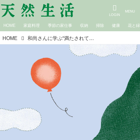
HOME
家庭料理
季節の家仕事
収納
掃除
健康
花と
HOME
和尚さんに学ぶ“満たされて暮らす”新しい心のあり方「悩み」「苦しみ」を手放す方法