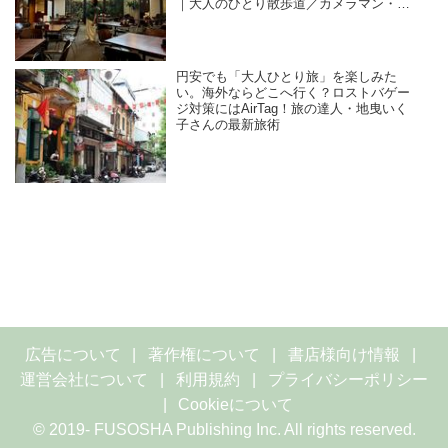
｜大人のひとり散歩道／カメラマン・石
黒美穂子さん
円安でも「大人ひとり旅」を楽しみた
い。海外ならどこへ行く？ロストバゲー
ジ対策にはAirTag！旅の達人・地曳いく
子さんの最新旅術
広告について
著作権について
書店様向け情報
運営会社について
利用規約
プライバシーポリシー
Cookieについて
© 2019- FUSOSHA Publishing Inc. All rights reserved.