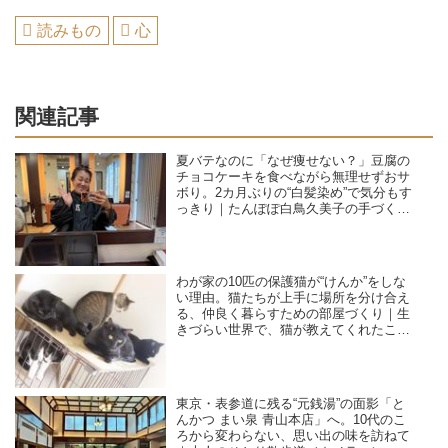
読みもの
心
関連記事
夏バテなのに「なぜ痩せない？」豆腐の
チョコケーキを食べながら無理せずおサ
ボり。2カ月ぶりの“白髪染め”で気分もす
っきり｜たんぽぽ白鳥久美子の手づくり
暮らし
わが家の10匹の保護猫が“けんか”をしな
い理由。猫たちが上手に場所を分け合え
る、仲良く暮らすための部屋づくり｜生
きづらい世界で、猫が教えてくれたこと
／咲セリ
東京・表参道に残る“元銭湯”の面影「と
んかつ まい泉 青山本店」へ。10代のこ
ろから変わらない、思い出の味を訪ねて