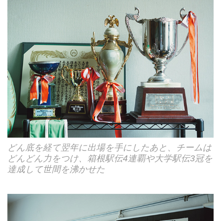
どん底を経て翌年に出場を手にしたあと、チームは
どんどん力をつけ、箱根駅伝4連覇や大学駅伝3冠を
達成して世間を沸かせた