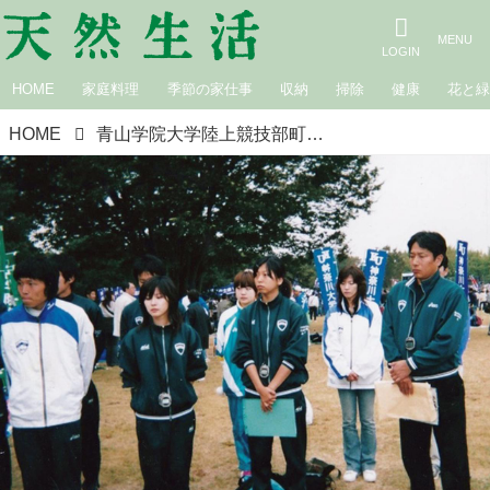
HOME
家庭料理
季節の家仕事
収納
掃除
健康
花と
HOME
青山学院大学陸上競技部町田寮、寮母・原 美穂さんの20年。夫・晋さんに巻き込まれて始まった幸せ