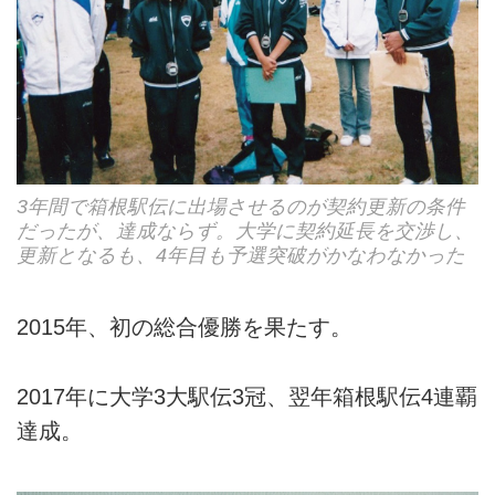
3年間で箱根駅伝に出場させるのが契約更新の条件
だったが、達成ならず。大学に契約延長を交渉し、
更新となるも、4年目も予選突破がかなわなかった
2015年、初の総合優勝を果たす。
2017年に大学3大駅伝3冠、翌年箱根駅伝4連覇
達成。