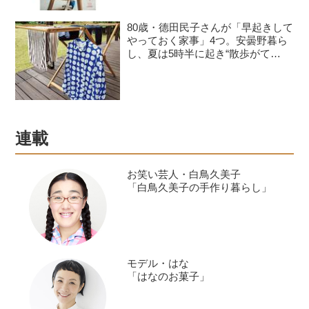
80歳・德田民子さんが「早起きして
やっておく家事」4つ。安曇野暮ら
し、夏は5時半に起き“散歩がて
ら”直売所で旬の野菜を楽しむ
連載
お笑い芸人・白鳥久美子
「白鳥久美子の手作り暮らし」
モデル・はな
「はなのお菓子」