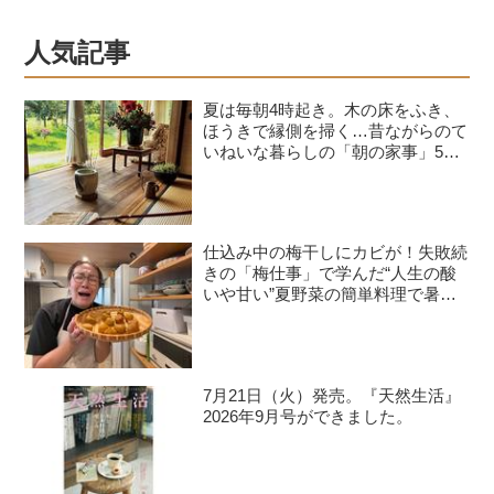
山学院大学陸上競技部の寮母になって
箱根駅伝で常連校になるまでを支えた
人気記事
39の言葉』より）
夏は毎朝4時起き。木の床をふき、
ほうきで縁側を掃く…昔ながらのて
いねいな暮らしの「朝の家事」5つ
／料理作家・豊村薫さん
仕込み中の梅干しにカビが！失敗続
きの「梅仕事」で学んだ“人生の酸
いや甘い”夏野菜の簡単料理で暑さ
を乗り切る｜たんぽぽ白鳥久美子の
手づくり暮らし
7月21日（火）発売。『天然生活』
2026年9月号ができました。