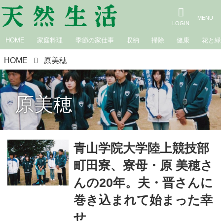
HOME
家庭料理
季節の家仕事
収納
掃除
健康
花と
HOME
原美穂
原美穂
青山学院大学陸上競技部
町田寮、寮母・原 美穂さ
んの20年。夫・晋さんに
巻き込まれて始まった幸
せ