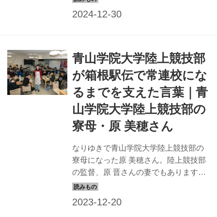
青山学院大学陸上競技部の監督であり
夫の原 晋さんや、学生たちを支える喜
びについて伺います。（『天然生活』
2024年2月号掲載）
青山学院大学陸上競技部
が箱根駅伝で常連校にな
るまでを支えた言葉｜青
山学院大学陸上競技部の
寮母・原 美穂さん
なりゆきで青山学院大学陸上競技部の
寮母になった原 美穂さん。陸上競技部
の監督、原 晋さんの妻でもあります。
子どもたちとパートナーのやる気と能
力を最大限に引き出す「支える力」と
は？（『フツーの主婦が、弱かった青