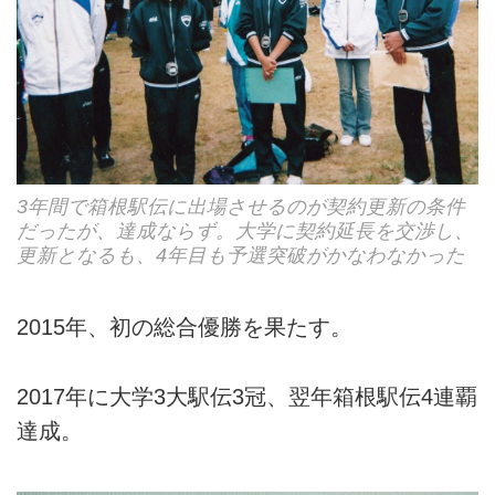
3年間で箱根駅伝に出場させるのが契約更新の条件
だったが、達成ならず。大学に契約延長を交渉し、
更新となるも、4年目も予選突破がかなわなかった
2015年、初の総合優勝を果たす。
2017年に大学3大駅伝3冠、翌年箱根駅伝4連覇
達成。