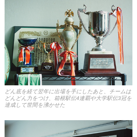
どん底を経て翌年に出場を手にしたあと、チームは
どんどん力をつけ、箱根駅伝4連覇や大学駅伝3冠を
達成して世間を沸かせた