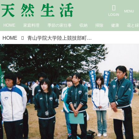
HOME
家庭料理
季節の家仕事
収納
掃除
健康
花と
HOME
青山学院大学陸上競技部町田寮、寮母・原 美穂さんの20年。夫・晋さんに巻き込まれて始まった幸せ