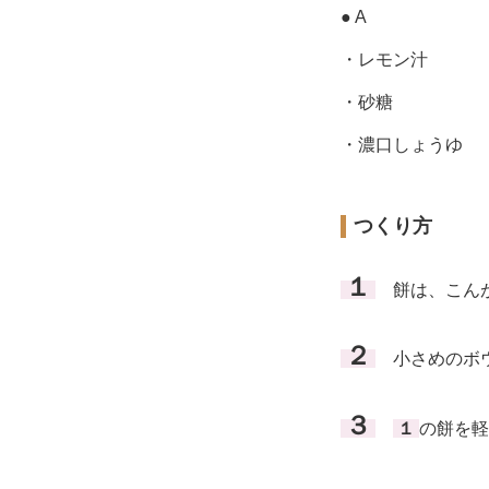
● A
・レモン汁
・砂糖
・濃口しょうゆ
つくり方
１
餅は、こん
２
小さめのボ
３
１
の餅を軽