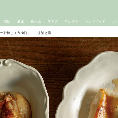
掃除
健康
花と緑
生き方
生活道具
ハンドメイド
お
お餅アレンジ「レモンバター砂糖じょうゆ餅」「ごま油と塩餅」のつくり方。お正月のあとのお楽しみ／冷水希三子さん