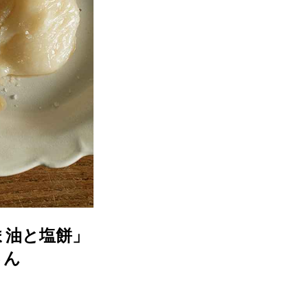
ま油と塩餅」
さん