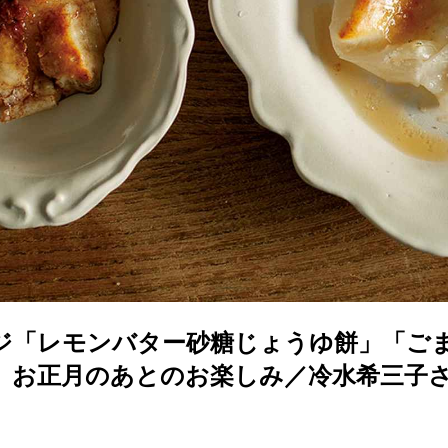
ジ「レモンバター砂糖じょうゆ餅」「ご
。お正月のあとのお楽しみ／冷水希三子