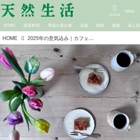
HOME
家庭料理
季節の家仕事
収納
掃除
健康
花と
HOME
2025年の意気込み｜カフェロッタ桜井かおりの雑記帖“楽しみは見つけるもの”