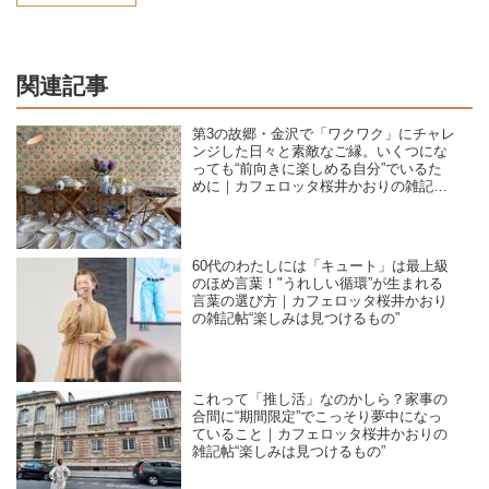
関連記事
第3の故郷・金沢で「ワクワク」にチャレ
ンジした日々と素敵なご縁。いくつにな
っても“前向きに楽しめる自分”でいるた
めに｜カフェロッタ桜井かおりの雑記
帖“楽しみは見つけるもの”
60代のわたしには「キュート」は最上級
のほめ言葉！"うれしい循環”が生まれる
言葉の選び方｜カフェロッタ桜井かおり
の雑記帖“楽しみは見つけるもの”
これって「推し活」なのかしら？家事の
合間に“期間限定”でこっそり夢中になっ
ていること｜カフェロッタ桜井かおりの
雑記帖“楽しみは見つけるもの”