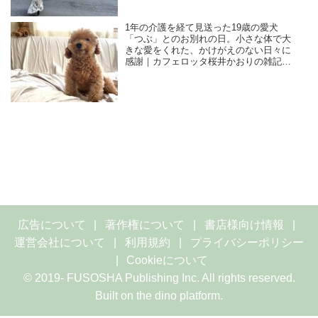
1年の介護を経て見送った19歳の愛犬
「つぶ」とのお別れの日。小さな体で大
きな愛をくれた、かけがえのない日々に
感謝｜カフェロッタ桜井かおりの雑記
帖“楽しみは見つけるもの”
広告について
著作権について
書店様向け情報
運営会社について
利用規約
プライバシーポリシー
Cookieについて
© 2019- FUSOSHA Publishing Inc. All rights reserved.
Built on
the dino platform
.