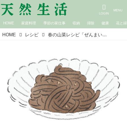
HOME
家庭料理
季節の家仕事
収納
掃除
健康
花と
HOME
レシピ
春の山菜レシピ「ぜんまいのナムル」のつくり方。“しっかり冷ます”が味の決め手／家庭料理家・本田明子さん