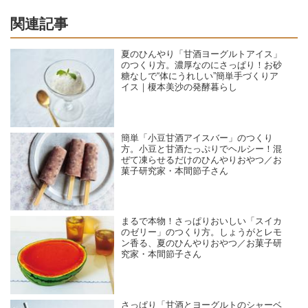
関連記事
夏のひんやり「甘酒ヨーグルトアイス」
のつくり方。濃厚なのにさっぱり！お砂
糖なしで“体にうれしい”簡単手づくりア
イス｜榎本美沙の発酵暮らし
簡単「小豆甘酒アイスバー」のつくり
方。小豆と甘酒たっぷりでヘルシー！混
ぜて凍らせるだけのひんやりおやつ／お
菓子研究家・本間節子さん
まるで本物！さっぱりおいしい「スイカ
のゼリー」のつくり方。しょうがとレモ
ン香る、夏のひんやりおやつ／お菓子研
究家・本間節子さん
さっぱり「甘酒とヨーグルトのシャーベ