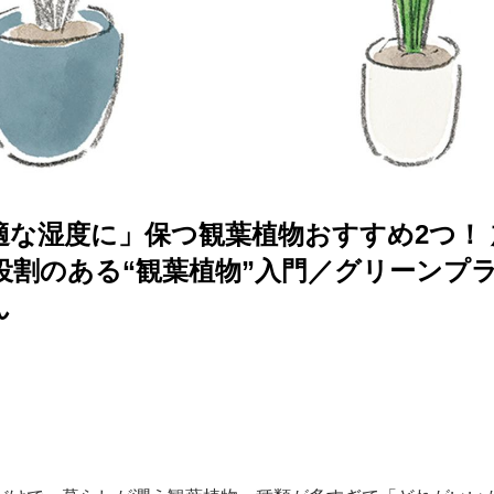
適な湿度に」保つ観葉植物おすすめ2つ！
役割のある“観葉植物”入門／グリーンプ
ん