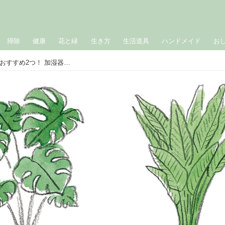
掃除
健康
花と緑
生き方
生活道具
ハンドメイド
お
「部屋を快適な湿度に」保つ観葉植物おすすめ2つ！ 加湿器の代わりにも。役割のある“観葉植物”入門／グリーンプランナー・森田紗都姫さん