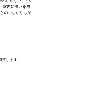
かわからない」とい
、
室内に潤いを与
しとのつながりも深
調整します。