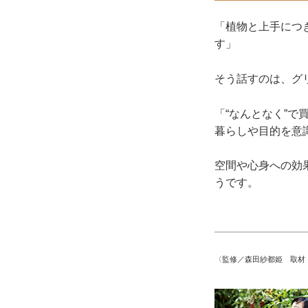
「植物と上手につ
す」
そう話すのは、グ
「“なんとなく”
暮らしや目的を意
空間や心身への効
うです。
〈監修／森田紗都姫 取材