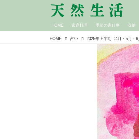
HOME
家庭料理
季節の家仕事
収納
HOME
占い