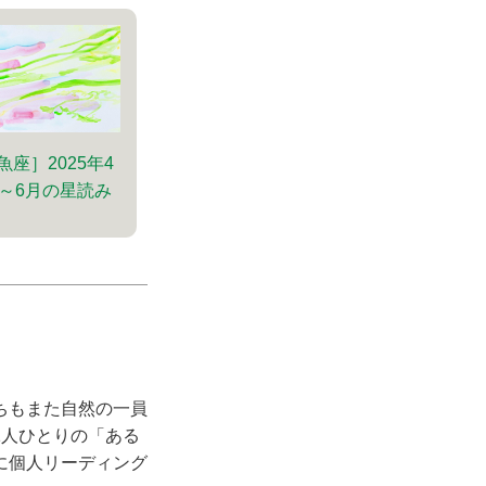
魚座］2025年4
～6月の星読み
ちもまた自然の一員
1人ひとりの「ある
に個人リーディング