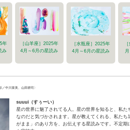
5年
［山羊座］2025年
［水瓶座］2025年
［
読み
4月～6月の星読み
4月～6月の星読み
月
影／中川菜美、山田耕司〉
suuui（すぅーい）
星の世界に魅了されてる人。星の世界を知ると、私た
なのだと気づかされます。星が教えてくれる、私たち
がまま」のあり方を、お伝えする星読みです。不定期