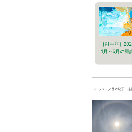
［射手座］202
4月～6月の星
〈イラスト／苣木紀子 撮