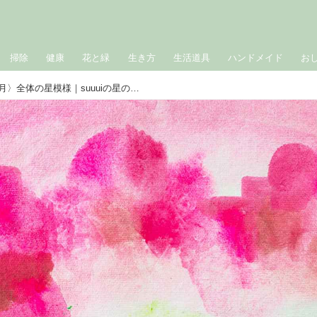
掃除
健康
花と緑
生き方
生活道具
ハンドメイド
お
2025年上半期〈4月・5月・6月〉全体の星模様｜suuuiの星の道しるべ・星座別占い