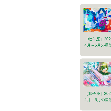
［牡羊座］202
4月～6月の星
［獅子座］202
4月～6月の星