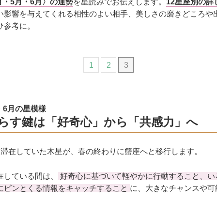
4月・5月・6月〉の運勢
を星読みでお伝えします。
12星座別の詳
い影響を与えてくれる相性のよい相手、美しさの磨きどころや
ひ参考に。
1
2
3
月・6月の星模様
らす鍵は「好奇心」から「共感力」へ
に滞在していた木星が、春の終わりに蟹座へと移行します。
在している間は、
好奇心に基づいて軽やかに行動すること、い
にピンとくる情報をキャッチすること
に、大きなチャンスや可