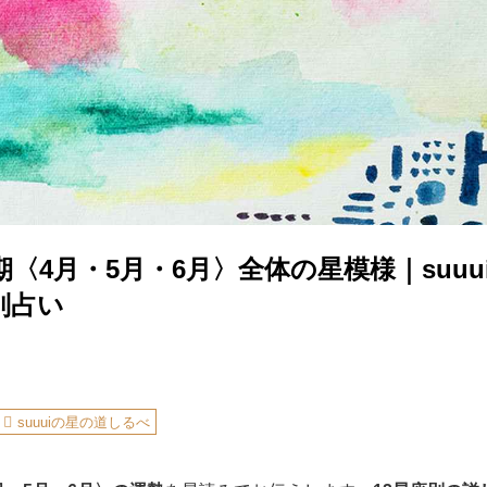
半期〈4月・5月・6月〉全体の星模様｜suu
別占い
suuuiの星の道しるべ