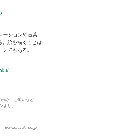
/
ピレーションや言葉
る。絵を描くことは
ークでもある。
nku/
志の高さ、心遣いなど
ョンより、
www.chisaki.co.jp