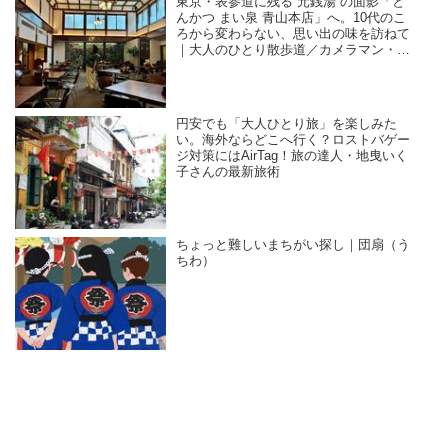
東京・表参道に残る“元銭湯”の面影「と
んかつ まい泉 青山本店」へ。10代のこ
ろから変わらない、思い出の味を訪ねて
｜大人のひとり散歩道／カメラマン・石
黒美穂子さん
円安でも「大人ひとり旅」を楽しみた
い。海外ならどこへ行く？ロストバゲー
ジ対策にはAirTag！旅の達人・地曳いく
子さんの最新旅術
ちょっと難しいまちがい探し｜団扇（う
ちわ）