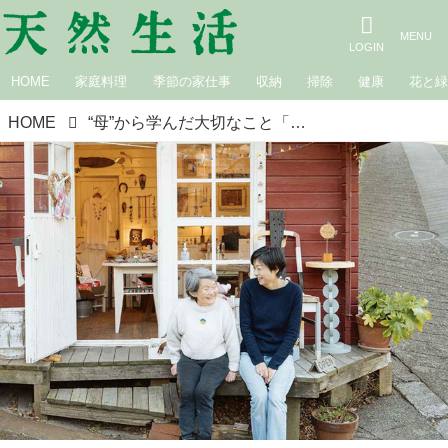
HOME
家庭料理
季節の家仕事
収納
掃除
健康
花と
HOME
“母”から学んだ大切なこと「こんなときママだったらどうする？」詩人、ラジオパーソナリティ・村椿菜文さんが義母のアーティスト・内藤三重子さんから教わった3つの心得