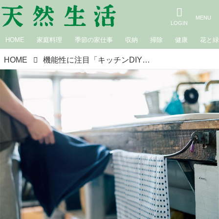
HOME
家庭料理
季節の家仕事
収納
掃除
健康
花と
HOME
機能性に注目「キッチンDIY」実例。邪魔にならない“タオル掛け”と、自然に水がきれる“水切りトレイ”の工夫／革作家・曽田京子さん