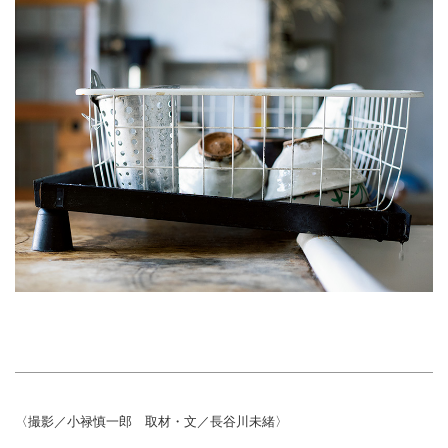
〈撮影／小禄慎一郎 取材・文／長谷川未緒〉