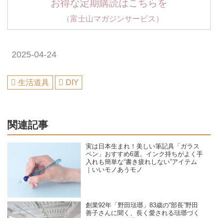
お得な定期購読はこちらを
（富士山マガジンサービス）
2025-04-24
生活道具
DIY
関連記事
実は日本生まれ！美しい筆記具「ガラス
ペン」おすすめ6選。インク持ちがよく手
入れも簡単な“書き疲れしない”アイテム
｜いいモノあうモノ
創業92年「野田琺瑯」83歳の“部長”野田
善子さんに聞く、長く愛される琺瑯づく