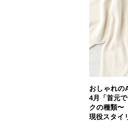
おしゃれのA
4月「首元
クの種類〜
現役スタイ