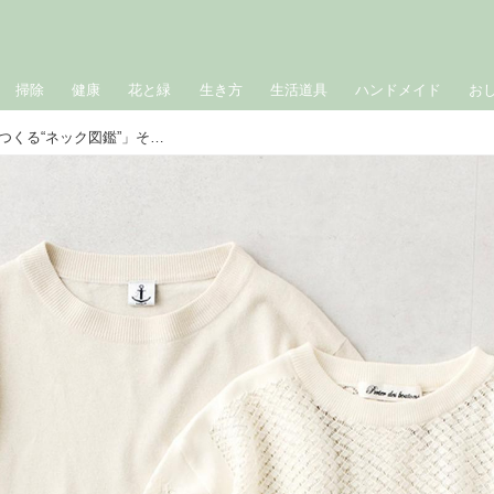
掃除
健康
花と緑
生き方
生活道具
ハンドメイド
お
おしゃれのABC◇ 4月「首元で印象をつくる“ネック図鑑”」その（2）〜クルーネックの種類〜 現役スタイリストが、おしゃれの悩みを解決｜植村美智子