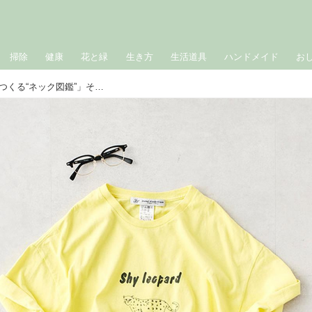
掃除
健康
花と緑
生き方
生活道具
ハンドメイド
お
おしゃれのABC◇ 4月「首元で印象をつくる“ネック図鑑”」その（5）〜襟元のデザインと相性のよいコーディネート〜 現役スタイリストが、おしゃれの悩みを解決｜植村美智子