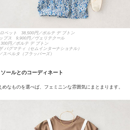
ペット 38,500円／ポルテ デ ブトン
プス 9,900円／ヴェリテクール
300円／ポルテ デ ブトン
円／ザ バグマティ（セムインターナショナル）
0円／スペルタ（フラッパーズ）
ミソールとのコーディネート
えめなものを選べば、フェミニンな雰囲気にまとまります。