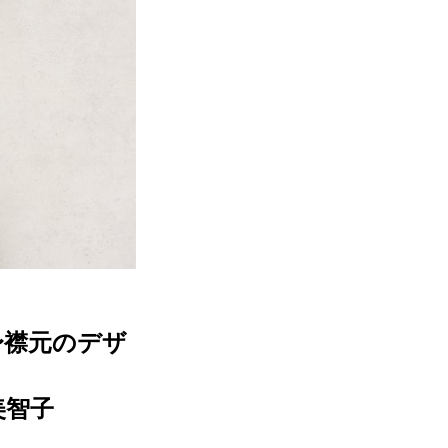
〜襟元のデザ
美智子