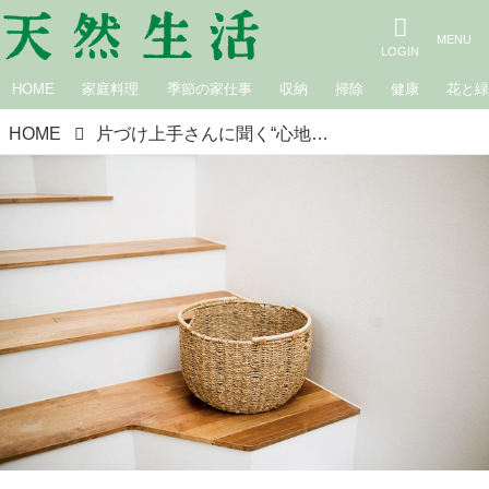
HOME
家庭料理
季節の家仕事
収納
掃除
健康
花と
HOME
片づけ上手さんに聞く“心地よい空間”のキープに欠かせない「片づけのおとも」3つ。レンタルスペース主宰・優子さん