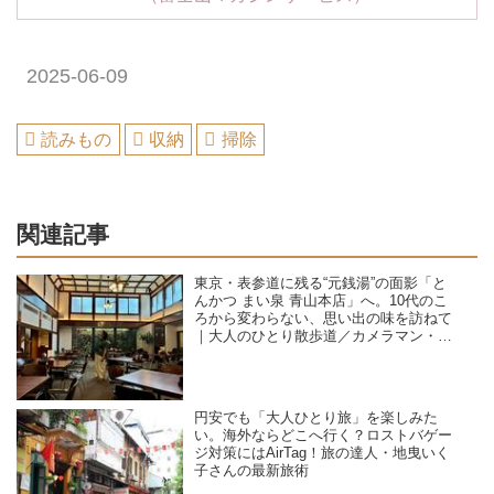
2025-06-09
読みもの
収納
掃除
関連記事
東京・表参道に残る“元銭湯”の面影「と
んかつ まい泉 青山本店」へ。10代のこ
ろから変わらない、思い出の味を訪ねて
｜大人のひとり散歩道／カメラマン・石
黒美穂子さん
円安でも「大人ひとり旅」を楽しみた
い。海外ならどこへ行く？ロストバゲー
ジ対策にはAirTag！旅の達人・地曳いく
子さんの最新旅術