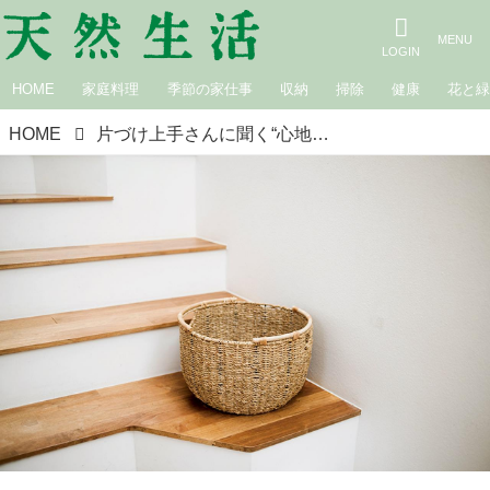
HOME
家庭料理
季節の家仕事
収納
掃除
健康
花と
HOME
片づけ上手さんに聞く“心地よい空間”のキープに欠かせない「片づけのおとも」3つ。レンタルスペース主宰・優子さん