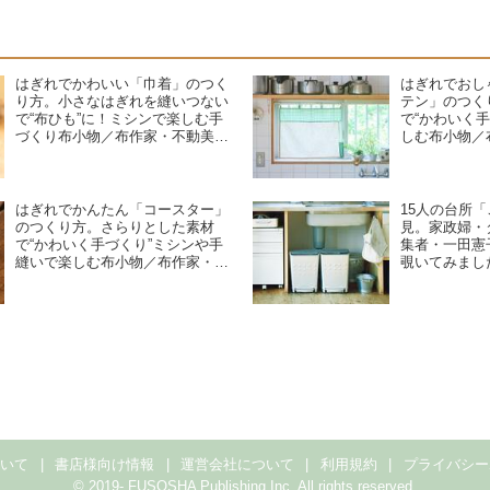
はぎれでかわいい「巾着」のつく
はぎれでおし
り方。小さなはぎれを縫いつない
テン」のつく
で“布ひも”に！ミシンで楽しむ手
で“かわいく
づくり布小物／布作家・不動美穂
しむ布小物／
さん
ん
はぎれでかんたん「コースター」
15人の台所
のつくり方。さらりとした素材
見。家政婦・
で“かわいく手づくり”ミシンや手
集者・一田憲
縫いで楽しむ布小物／布作家・不
覗いてみまし
動美穂さん
事
ついて
書店様向け情報
運営会社について
利用規約
プライバシー
© 2019- FUSOSHA Publishing Inc. All rights reserved.