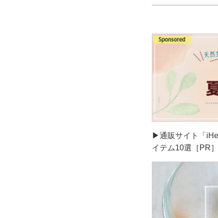
▶通販サイト「iH
イテム10選［PR