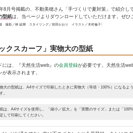
25年8月号掲載の、不動美穂さん「手づくりで夏対策」で紹介し
の型紙
は、当ページよりダウンロードしていただけます。ぜひ
穂 撮影／林 紘輝 スタイリング／前田かおり イラスト／木村倫子〉
ックスカーフ」実物大の型紙
ドには、『天然生活web』の
会員登録
が必要です。天然生活we
ンが表示されます。
物大の型紙は、A4サイズで印刷したときに実物大（等倍・100%）になるよ
す。
紙は、A4サイズを使用し、「縮小／拡大」を「実際のサイズ」または「100
定して印刷してください。