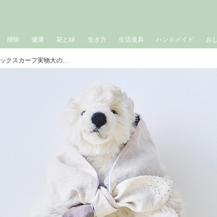
掃除
健康
花と緑
生き方
生活道具
ハンドメイド
お
不動美穂さん「手づくりで夏対策」ネックスカーフ実物大の型紙｜『天然生活』2025年8月号掲載分