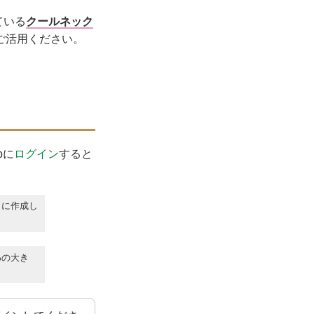
ている
クールネック
ご活用ください。
bに
ログイン
すると
うに作成し
%の大き