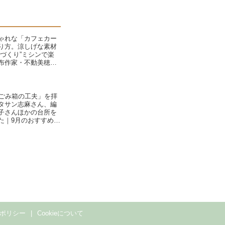
ゃれな「カフェカー
り方。涼しげな素材
手づくり”ミシンで楽
布作家・不動美穂さ
「ごみ箱の工夫」を拝
タサン志麻さん、編
子さんほかの台所を
た｜9月のおすすめ記
ポリシー
Cookieについて