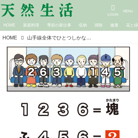
HOME
家庭料理
季節の家仕事
収納
掃除
健康
花と
HOME
山手線全体でひとつしかない“あるもの”とは？駅前ナゾトレに挑戦！『東大ナゾトレ NEW GAME』謎解きクリエイター・松丸亮吾さん