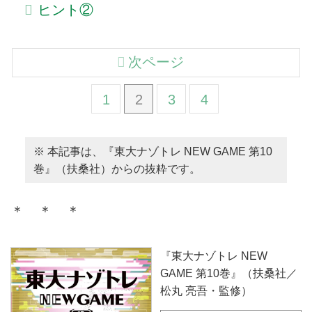
ヒント②
次ページ
1
2
3
4
※ 本記事は、『東大ナゾトレ NEW GAME 第10
巻』（扶桑社）からの抜粋です。
＊ ＊ ＊
『東大ナゾトレ NEW
GAME 第10巻』（扶桑社／
松丸 亮吾・監修）