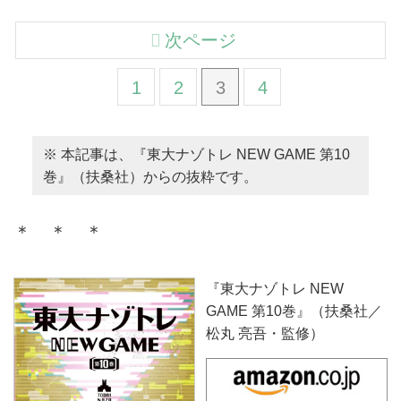
次ページ
1
2
3
4
※ 本記事は、『東大ナゾトレ NEW GAME 第10
巻』（扶桑社）からの抜粋です。
＊ ＊ ＊
『東大ナゾトレ NEW
GAME 第10巻』（扶桑社／
松丸 亮吾・監修）