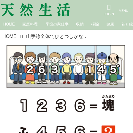
HOME
家庭料理
季節の家仕事
収納
掃除
健康
花と
HOME
山手線全体でひとつしかない“あるもの”とは？駅前ナゾトレに挑戦！『東大ナゾトレ NEW GAME』謎解きクリエイター・松丸亮吾さん