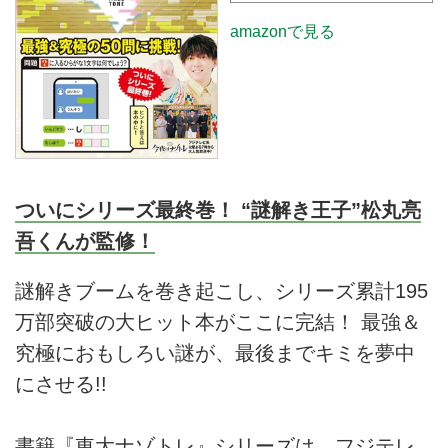
amazonで見る
ついにシリーズ最終巻！ “謎解き王子”松丸亮
吾くんが監修！
謎解きブームを巻き起こし、シリーズ累計195
万部突破の大ヒット本がここに完結！ 最強＆
究極におもしろい謎が、最後までキミを夢中
にさせる!!
書籍『東大ナゾトレ』シリーズは、フジテレ