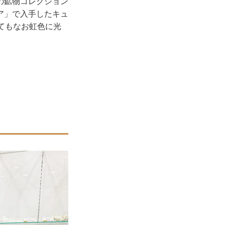
の鉱物コレクション
ア」で入手したキュ
てもなお虹色に光