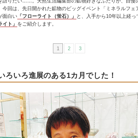
を語りたい……。天然生活編集部の鉱物好きなふたりが、自慢
。今回は、先日開かれた鉱物のビッグイベント「ミネラルフェ
が面白い
「フローライト（蛍石）」
と、入手から10年以上経っ
ライト」
をご紹介します。
1
2
3
いろいろ進展のある1カ月でした！