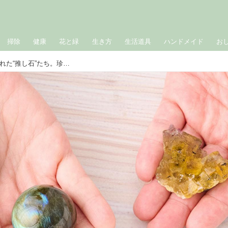
掃除
健康
花と緑
生き方
生活道具
ハンドメイド
お
美しき鉱物の世界｜イベントで手に入れた“推し石”たち。珍しい黄色の「フローライト（蛍石）」と、オーロラのように光輝く「ラブラドライト」