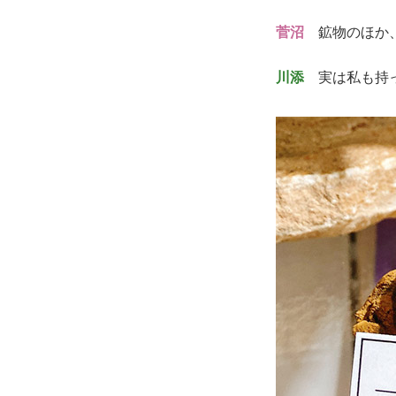
菅沼
鉱物のほか、
川添
実は私も持っ