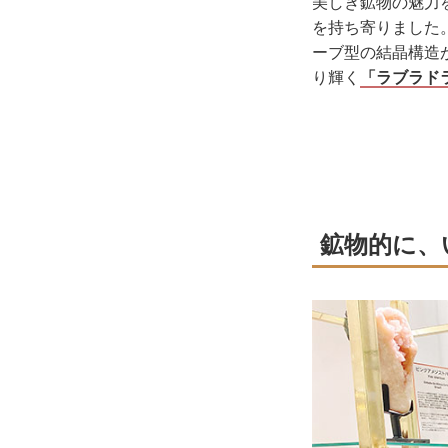
美しき鉱物の魅力
を持ち寄りました
ーブ型の結晶構造
り輝く
「ラブラド
鉱物的に、