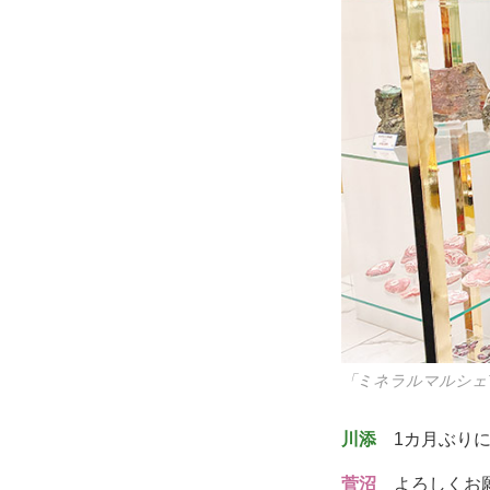
「ミネラルマルシェ
川添
1カ月ぶりに
菅沼
よろしくお