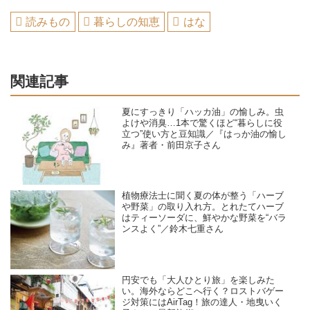
読みもの
暮らしの知恵
はな
関連記事
夏にすっきり「ハッカ油」の愉しみ。虫
よけや消臭…1本で驚くほど“暮らしに役
立つ”使い方と豆知識／『はっか油の愉し
み』著者・前田京子さん
植物療法士に聞く夏の体が整う「ハーブ
や野菜」の取り入れ方。とれたてハーブ
はティーソーダに、鮮やかな野菜を“バラ
ンスよく”／鈴木七重さん
円安でも「大人ひとり旅」を楽しみた
い。海外ならどこへ行く？ロストバゲー
ジ対策にはAirTag！旅の達人・地曳いく