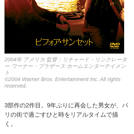
2004年 アメリカ 監督：リチャード・リンクレータ
ー ワーナー・ブラザース ホームエンターテイメン
ト
©2004 Warner Bros. Entertainment Inc. All rights
reserved.
3部作の2作目。9年ぶりに再会した男女が、パ
リの街で過ごすひと時をリアルタイムで描
く。