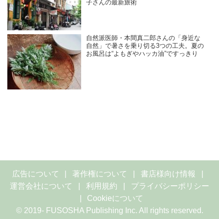
子さんの最新旅術
自然派医師・本間真二郎さんの「身近な
自然」で暑さを乗り切る3つの工夫。夏の
お風呂は“よもぎやハッカ油”ですっきり
広告について
著作権について
書店様向け情報
運営会社について
利用規約
プライバシーポリシー
Cookieについて
© 2019- FUSOSHA Publishing Inc. All rights reserved.