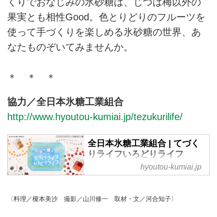
くりでおなじみの氷砂糖は、じつは梅以外の
果実とも相性Good。色とりどりのフルーツを
使って手づくりを楽しめる氷砂糖の世界、あ
なたものぞいてみませんか。
＊ ＊ ＊
協力／全日本氷糖工業組合
http://www.hyoutou-kumiai.jp/tezukurilife/
全日本氷糖工業組合 | てづく
りライフいろどりライフ
hyoutou-kumiai.jp
果実のおいしさを引き出す砂糖。
氷砂糖でくらしをもっとカラフル
に。梅酒づくりでおなじみの氷砂
〈料理／榎本美沙 撮影／山川修一 取材・文／河合知子〉
糖は、じつは梅以外の果実とも相
性Good。色とりどりのフルーツ