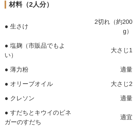
材料（2人分）
2切れ（約200
● 生さけ
g）
● 塩麹（市販品でもよ
大さじ1
い）
● 薄力粉
適量
● オリーブオイル
大さじ2
● クレソン
適量
● すだちとキウイのビネ
適宜
ガーのすだち