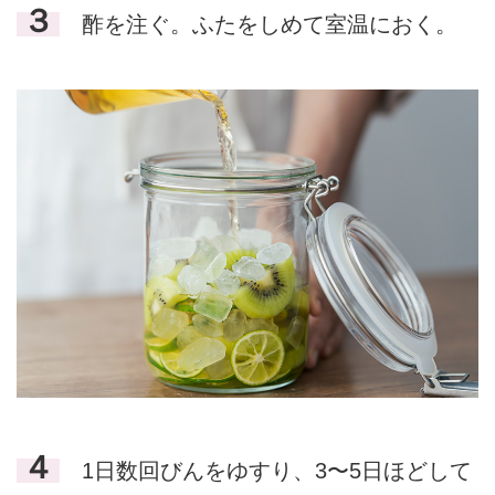
３
酢を注ぐ。ふたをしめて室温におく。
４
1日数回びんをゆすり、3〜5日ほどして