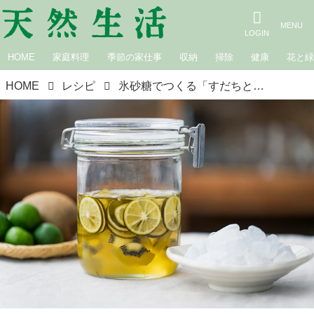
HOME
家庭料理
季節の家仕事
収納
掃除
健康
花と
HOME
レシピ
氷砂糖でつくる「すだちとキウイのビネガー」のつくり方と、2つのアレンジレシピ。秋の食卓に“旬の果実”のおいしさを｜氷砂糖で楽しむ家仕事／榎本美沙さん