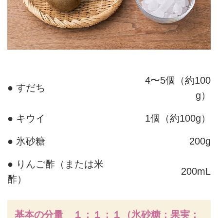
4〜5個（約100
● すだち
g）
● キウイ
1個（約100g）
● 氷砂糖
200g
● りんご酢（または米
200mL
酢）
基本の分量 １：１：１（氷砂糖：果実：