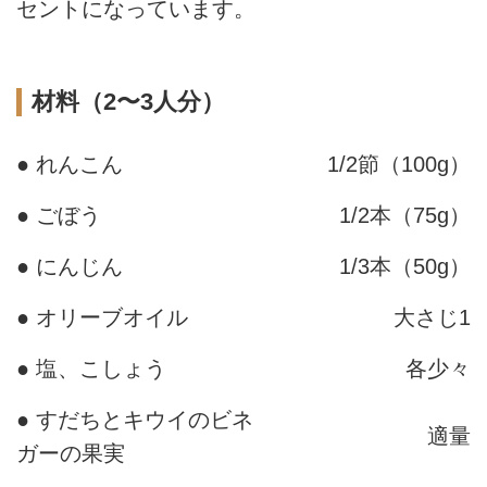
セントになっています。
材料（2〜3人分）
● れんこん
1/2節（100g）
● ごぼう
1/2本（75g）
● にんじん
1/3本（50g）
● オリーブオイル
大さじ1
● 塩、こしょう
各少々
● すだちとキウイのビネ
適量
ガーの果実