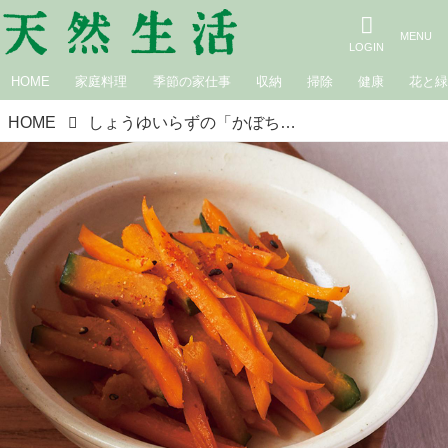
HOME
家庭料理
季節の家仕事
収納
掃除
健康
花と
HOME
しょうゆいらずの「かぼちゃとにんじんのきんぴら」のつくり方。体が軽くなる“減塩”夜ごはん／料理研究家・今泉久美さん