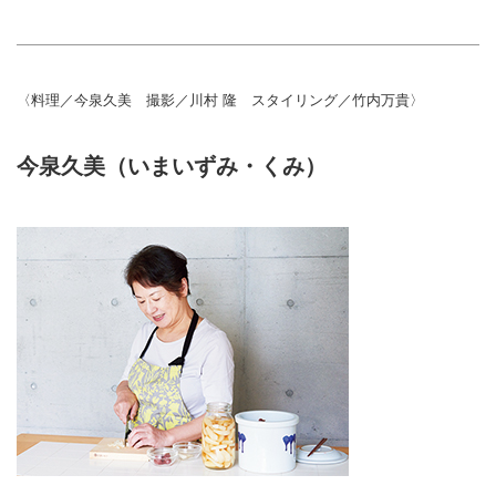
〈料理／今泉久美 撮影／川村 隆 スタイリング／竹内万貴〉
今泉久美（いまいずみ・くみ）