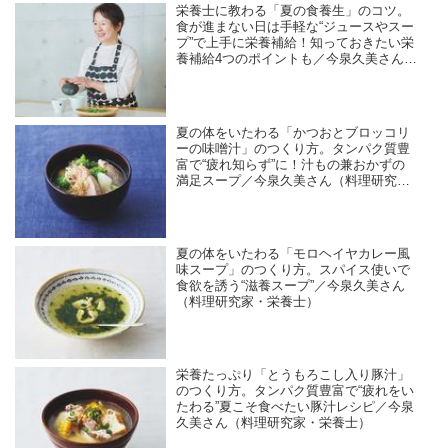
栄養士に教わる「夏の食養生」のコツ。
食が進まない日は手軽な“ジュースやスー
プ”で上手に栄養補給！知っておきたい栄
養補給4つのポイントも／今泉久美さん
（料理研究家・栄養士）
夏の体をいたわる「かつおとブロッコリ
ーの味噌汁」のつくり方。タンパク質豊
富で“疲れ知らず”に！汁もの兼おかずの
満足スープ／今泉久美さん（料理研究
家・栄養士）
夏の体をいたわる「モロヘイヤカレー風
味スープ」のつくり方。スパイス使いで
食欲を誘う“滋養スープ”／今泉久美さん
（料理研究家・栄養士）
栄養たっぷり「とうもろこし入り豚汁」
のつくり方。タンパク質豊富で“疲れをい
たわる”夏こそ食べたい豚汁レシピ／今泉
久美さん（料理研究家・栄養士）