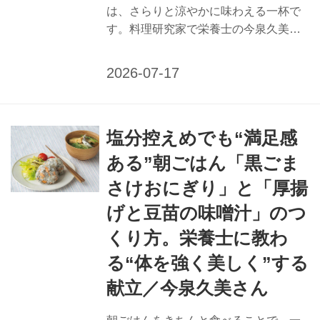
は、さらりと涼やかに味わえる一杯で
す。料理研究家で栄養士の今泉久美さ
んに、熱中症予防におすすめのガスパ
チョ風ヨーグルトスープのつくり方を
教えてもらいました。夏特有の不調に
働きかける、栄養たっぷりで口あたり
のよいスープをどうぞ。 （『天然生
塩分控えめでも“満足感
活』2025年8月号掲載） 熱中症予防に
「ガスパチョ風ヨーグルトスープ」の
ある”朝ごはん「黒ごま
つくり方 抗酸化作用の高いトマト、カ
さけおにぎり」と「厚揚
リウム豊富なきゅうりを合わせて。ハ
ムエッグトーストなどを添えれば、よ
げと豆苗の味噌汁」のつ
り完璧な朝食に。 夏バテ予防に働きか
くり方。栄養士に教わ
ける栄養補給のポイント 【熱中症】 水
る“体を強く美しく”する
分、ミネラル分、塩分を補給するため
に、きゅうり、すいか、メロンなどの
献立／今泉久美さん
カ...