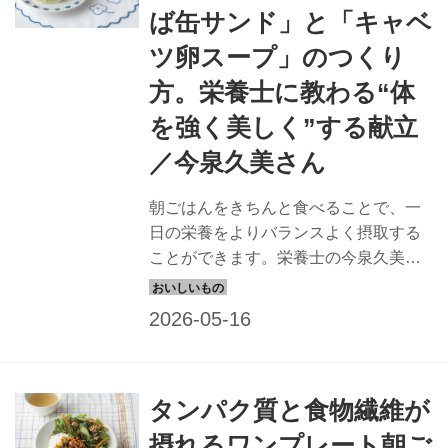
ば缶サンド」と「キャベ
ツ卵スープ」のつくり
方。栄養士に教わる“体
を強く美しく”する献立
／今泉久美さん
朝ごはんをきちんと食べることで、一
日の栄養をよりバランスよく摂取する
ことができます。栄養士の今泉久美さ
んに、タンパク質、カルシウム、野菜
をバランスよく合わせた、強く美しい
体をつくる朝ごはんを教わりました。
今回は「さば缶サンド」と「キャベツ
卵スープ」の献立です。（天然生活
タンパク質と食物繊維が
2025年6月号掲載）
摂れるワンプレート朝ご