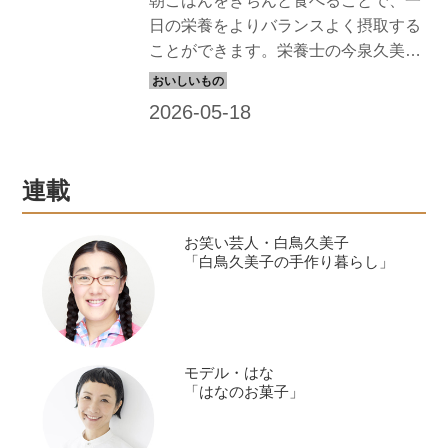
朝ごはんをきちんと食べることで、一
日の栄養をよりバランスよく摂取する
ことができます。栄養士の今泉久美さ
んに、タンパク質、カルシウム、野菜
をバランスよく合わせた、強く美しい
体をつくる朝ごはんを教わりました。
今回は「黒ごまさけおにぎり」と「厚
揚げと豆苗の味噌汁」の献立です。
連載
（天然生活2025年6月号掲載）
お笑い芸人・白鳥久美子
「白鳥久美子の手作り暮らし」
モデル・はな
「はなのお菓子」