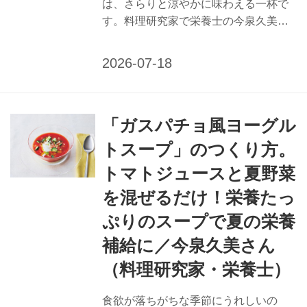
は、さらりと涼やかに味わえる一杯で
す。料理研究家で栄養士の今泉久美さ
んに、熱中症予防にもうれしいレモン
パイナップル水のつくり方を教えても
らいました。夏特有の不調に働きかけ
る、栄養たっぷりで口あたりのよい飲
みものをどうぞ。 （『天然生活』2025
「ガスパチョ風ヨーグル
年8月号掲載） 熱中症予防に 「レモン
パイナップル水」のつくり方 体に吸収
トスープ」のつくり方。
しやすいように糖分と塩分を少量加え
トマトジュースと夏野菜
て。パイナップルの酵素で、暑さで弱
る胃の働きも助けます。 夏バテ予防に
を混ぜるだけ！栄養たっ
働きかける栄養補給のポイント 【熱中
ぷりのスープで夏の栄養
症】 水分、ミネラル分、塩分を補給す
補給に／今泉久美さん
るために、きゅうり、すいか、メロン
などのカリウムが多いウリ類に少量の...
（料理研究家・栄養士）
食欲が落ちがちな季節にうれしいの