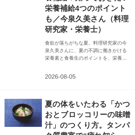
栄養補給4つのポイント
も／今泉久美さん（料理
研究家・栄養士）
食欲が落ちがちな夏。料理研究家の今
泉久美さんに、夏の不調に働きかける
栄養素と食養生のポイントを、栄養士
の視点から教えていただきました。ス
ープやドリンクで上手に栄養補給する
コツを紹介します。 （『天然生活』
2025年8月号掲載） 食が進まない暑い
夏は、ジュースやスープで栄養を取り
夏の体をいたわる「かつ
れて 暑さで食が進まない夏、体力は落
ちるばかりです。深刻な夏バテに陥る
おとブロッコリーの味噌
前のこの時季にこそ、ぜひ取り入れた
汁」のつくり方。タンパ
いのが、手軽につくれる栄養豊富なド
リンクやスープ。 「もちろん、本来は