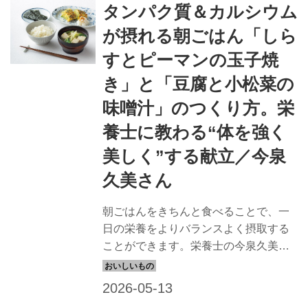
タンパク質＆カルシウム
献立です。（天然生活2025年6月号掲
載）
が摂れる朝ごはん「しら
すとピーマンの玉子焼
き」と「豆腐と小松菜の
味噌汁」のつくり方。栄
養士に教わる“体を強く
美しく”する献立／今泉
久美さん
朝ごはんをきちんと食べることで、一
日の栄養をよりバランスよく摂取する
ことができます。栄養士の今泉久美さ
んに、タンパク質、カルシウム、野菜
をバランスよく合わせた、強く美しい
体をつくる朝ごはんを教わりました。