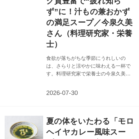
ク質豊富で“疲れ知ら
しっかりかんで消化吸収をよくして、
ず”に！汁もの兼おかず
栄養を摂りたいところ。けれど、食べ
の満足スープ／今泉久美
る気が起きないときは食欲のアップす
るジュースやスープを取り入れて、水
さん（料理研究家・栄養
分や栄...
士）
食欲が落ちがちな季節にうれしいの
は、さらりと涼やかに味わえる一杯で
す。料理研究家で栄養士の今泉久美さ
んに、疲労回復におすすめのかつおと
ブロッコリーの味噌汁のつくり方を教
えてもらいました。夏特有の不調に働
きかける、栄養たっぷりで口あたりの
よいスープをどうぞ。 （『天然生活』
夏の体をいたわる「モロ
2025年8月号掲載） 疲労回復におすす
め 「かつおとブロッコリーの味噌汁」
ヘイヤカレー風味スー
のつくり方 汁もの兼おかずのボリュー