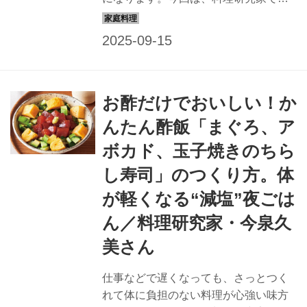
養士の今泉久美さんに、減塩にいい夜
ごはん「かぼちゃとにんじんのきんぴ
ら」のつくり方を教わります。（『天
然生活』2024年10月号掲載）
お酢だけでおいしい！か
んたん酢飯「まぐろ、ア
ボカド、玉子焼きのちら
し寿司」のつくり方。体
が軽くなる“減塩”夜ごは
ん／料理研究家・今泉久
美さん
仕事などで遅くなっても、さっとつく
れて体に負担のない料理が心強い味方