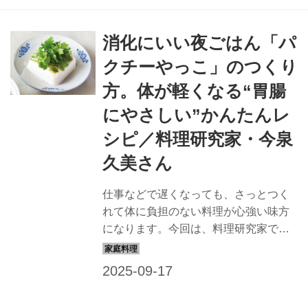
今回は「しらすとピーマンの玉子焼
き」と「豆腐と小松菜の味噌汁」の献
消化にいい夜ごはん「パ
立です。（天然生活2025年6月号掲
載）
クチーやっこ」のつくり
方。体が軽くなる“胃腸
にやさしい”かんたんレ
シピ／料理研究家・今泉
久美さん
仕事などで遅くなっても、さっとつく
れて体に負担のない料理が心強い味方
になります。今回は、料理研究家で栄
養士の今泉久美さんに、消化のいい夜
ごはん「パクチーやっこ」のつくり方
を教わります。（『天然生活』2024年
10月号掲載）