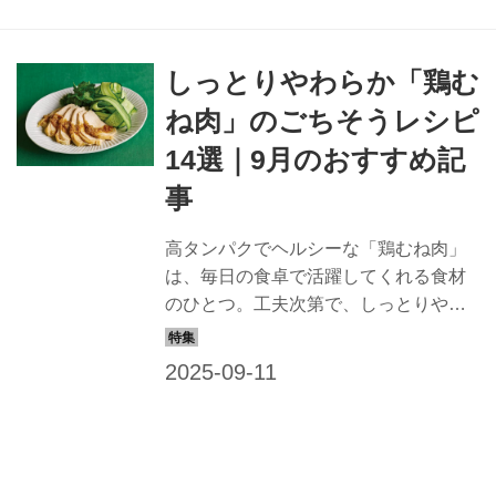
10月号掲載）
しっとりやわらか「鶏む
ね肉」のごちそうレシピ
14選｜9月のおすすめ記
事
高タンパクでヘルシーな「鶏むね肉」
は、毎日の食卓で活躍してくれる食材
のひとつ。工夫次第で、しっとりやわ
らかく仕上がり、さまざまな味わいが
楽しめます。今回は、『天然生活
web』で紹介したレシピの中から、幅
広い調理法でいただける鶏むね肉のお
かずを集めました。忙しい日の夕食
Shop
や、お弁当の一品にもぴったりです。