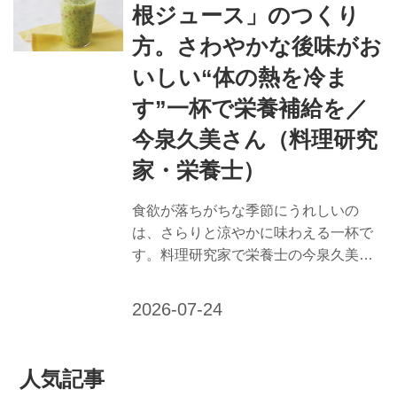
すすめ 「キウイミントヨーグルトジュ
根ジュース」のつくり
ース」のつくり方 消化を促進するキウ
方。さわやかな後味がお
イフルーツ。ヨーグルトと合わせれ
ば、爽快な一杯が完成です。ミントの
いしい“体の熱を冷ま
香りで暑さが和らぎます。 夏バテ予防
す”一杯で栄養補給を／
に働きかける栄養補給のポイント 【食
今泉久美さん（料理研究
欲不振】 食欲を誘う香りを持つ食材
を、積極的に取り入れて。香辛料をは
家・栄養士）
じめ...
食欲が落ちがちな季節にうれしいの
は、さらりと涼やかに味わえる一杯で
す。料理研究家で栄養士の今泉久美さ
んに、熱中症予防にうれしいれんこん
りんご大根ジュースのつくり方を教え
てもらいました。夏特有の不調に働き
かける、栄養たっぷりで口あたりのよ
い飲みものをどうぞ。 （『天然生活』
人気記事
2025年8月号掲載） 熱中症予防・食欲