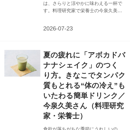
は、さらりと涼やかに味わえる一杯で
す。料理研究家で栄養士の今泉久美さ
んに、疲労回復・冷房病におすすめの
きなこ小豆牛乳のつくり方を教えても
らいました。夏特有の不調に働きかけ
る、栄養たっぷりで口あたりのよい飲
みものをどうぞ。 （『天然生活』2025
夏の疲れに「アボカドバ
年8月号掲載） 疲労回復・冷房病にお
すすめ 「きなこ小豆牛乳」のつくり方
ナナシェイク」のつく
甘酒のやさしい甘みにいやされる和テ
り方。きなこでタンパク
イストのドリンク。小豆のビタミンB2
とタンパク質で、疲れた体のお手当
質もとれる“体の冷え”も
を。 夏バテ予防に働きかける栄養補給
いたわる簡単ドリンク／
のポイント 【疲労回復】 疲れをとるな
今泉久美さん（料理研究
らビタミンB群を意識して。雑穀類、ナ
ッツ類、ごま、豚肉や牛肉などには...
家・栄養士）
食欲が落ちがちな季節にうれしいの