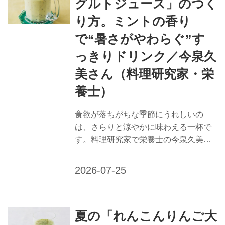
グルトジュース」のつく
るだけで完成。納豆のコクで満足感た
り方。ミントの香り
っぷりです。 夏バテ予防に働きかける
栄養補給のポイント 【食欲不振】 食欲
で“暑さがやわらぐ”す
を誘う香りを持つ食材を、積極的に取
っきりドリンク／今泉久
り入れて。香辛料をはじめ、にんに
美さん（料理研究家・栄
く、みょうが、しょうがなどの薬味類
や、ミントなどすっきりとした香りの
養士）
ハ...
食欲が落ちがちな季節にうれしいの
は、さらりと涼やかに味わえる一杯で
す。料理研究家で栄養士の今泉久美さ
んに、食欲不振におすすめのキウイミ
ントヨーグルトジュースのつくり方を
教えてもらいました。夏特有の不調に
働きかける、栄養たっぷりで口あたり
のよい飲みものをどうぞ。 （『天然生
夏の「れんこんりんご大
活』2025年8月号掲載） 食欲不振にお