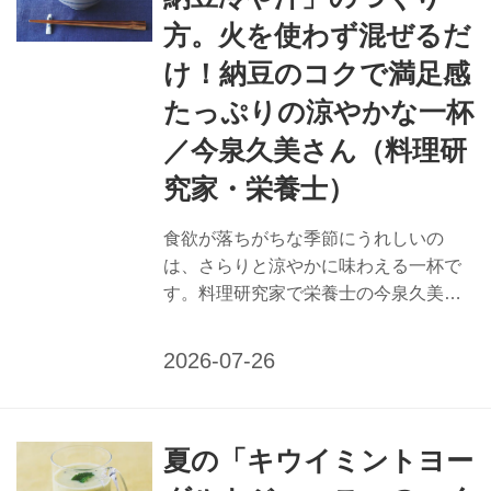
パク質いっぱいの豚汁に、ビタミン豊
方。火を使わず混ぜるだ
富なとうもろこしを。 夏バテ予防に働
きかける栄養補給のポイント 【疲労回
け！納豆のコクで満足感
復】 疲れをとるならビタミンB群を意
たっぷりの涼やかな一杯
識して。雑穀類、ナッツ類、ごま、豚
／今泉久美さん（料理研
肉や牛肉などにはビタミンB1が、牛乳
や豆類、豚肉などにはビタミンB2が...
究家・栄養士）
食欲が落ちがちな季節にうれしいの
は、さらりと涼やかに味わえる一杯で
す。料理研究家で栄養士の今泉久美さ
んに、食欲不振におすすめの豆乳納豆
冷や汁のつくり方を教えてもらいまし
た。夏特有の不調に働きかける、栄養
たっぷりで口あたりのよいスープをど
うぞ。 （『天然生活』2025年8月号掲
夏の「キウイミントヨー
載） 食欲不振におすすめ 「豆乳納豆冷
や汁」のつくり方 火を使わずに、混ぜ