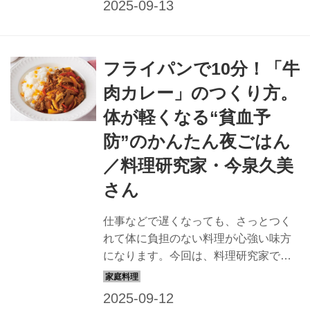
教わります。（『天然生活』2024年10
月号掲載）
フライパンで10分！「牛
肉カレー」のつくり方。
体が軽くなる“貧血予
防”のかんたん夜ごはん
／料理研究家・今泉久美
さん
仕事などで遅くなっても、さっとつく
れて体に負担のない料理が心強い味方
になります。今回は、料理研究家で栄
養士の今泉久美さんに、貧血予防にい
い夜ごはん「牛肉カレー」のつくり方
を教わります。（『天然生活』2024年