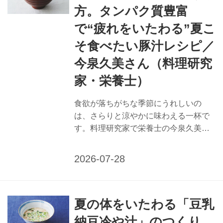
方。タンパク質豊富
います。 夏バテ予防に働きかける栄養
補給のポイント 【熱中症】 水分、ミネ
で“疲れをいたわる”夏こ
ラル分、塩分を補給するために、きゅ
そ食べたい豚汁レシピ／
うり、すいか、メロンなどのカリウム
今泉久美さん（料理研究
が多いウリ類に少量の塩分を足すのが
おすすめです。また、ゴーヤーやかぼ
家・栄養士）
ち...
食欲が落ちがちな季節にうれしいの
は、さらりと涼やかに味わえる一杯で
す。料理研究家で栄養士の今泉久美さ
んに、疲労回復におすすめのとうもろ
こし入り豚汁のつくり方を教えてもら
いました。夏特有の不調に働きかけ
る、栄養たっぷりで口あたりのよいス
ープをどうぞ。 （『天然生活』2025年
夏の体をいたわる「豆乳
8月号掲載） 疲労回復におすすめ 「と
うもろこし入り豚汁」のつくり方 タン
納豆冷や汁」のつくり