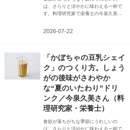
は、さらりと涼やかに味わえる一杯で
す。料理研究家で栄養士の今泉久美さ
んに、疲労回復・冷房病にうれしいア
ボカドバナナシェイクのつくり方を教
えてもらいました。夏特有の不調に働
きかける、栄養たっぷりで口あたりの
よい飲みものをどうぞ。 （『天然生
「かぼちゃの豆乳シェイ
活』2025年8月号掲載） 疲労回復・冷
房病に 「アボカドバナナシェイク」の
ク」のつくり方。しょう
つくり方 ビタミンB6が豊富なバナナと
がの後味がさわやか
アボカドで疲れを一掃。きなこのタン
パク質で、冷えた体をいたわります。
な“夏のいたわり”ドリ
夏バテ予防に働きかける栄養補給のポ
ンク／今泉久美さん（料
イント 【疲労回復】 疲れをとるならビ
理研究家・栄養士）
タミンB群を意識して。雑穀類、ナッツ
類、ごま、豚肉や牛肉などにはビタ...
食欲が落ちがちな季節にうれしいの
は、さらりと涼やかに味わえる一杯で