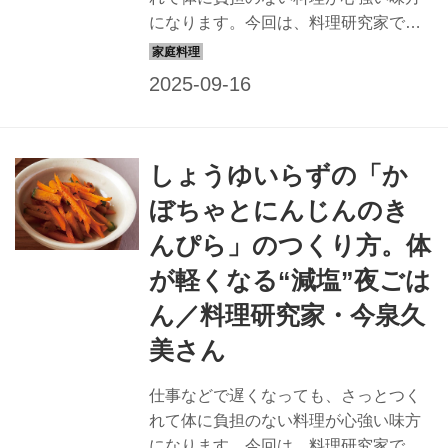
になります。今回は、料理研究家で栄
養士の今泉久美さんに、消化のいい夜
ごはん「ささ身がゆ」のつくり方を教
わります。（『天然生活』2024年10月
号掲載）
しょうゆいらずの「か
ぼちゃとにんじんのき
んぴら」のつくり方。体
が軽くなる“減塩”夜ごは
ん／料理研究家・今泉久
美さん
仕事などで遅くなっても、さっとつく
れて体に負担のない料理が心強い味方
になります。今回は、料理研究家で栄