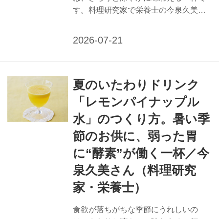
す。料理研究家で栄養士の今泉久美さ
んに、熱中症予防にうれしいかぼちゃ
の豆乳シェイクのつくり方を教えても
らいました。夏特有の不調に働きかけ
る、栄養たっぷりで口あたりのよい飲
みものをどうぞ。 （『天然生活』2025
夏のいたわりドリンク
年8月号掲載） 熱中症予防に 「かぼち
ゃの豆乳シェイク」のつくり方 しょう
「レモンパイナップル
がの後味が爽快な、β-カロテンたっぷ
水」のつくり方。暑い季
りの一杯。アーモンドは同じビタミンE
の効果がある黒すりごまに替えても。
節のお供に、弱った胃
夏バテ予防に働きかける栄養補給のポ
に“酵素”が働く一杯／今
イント 【熱中症】 水分、ミネラル分、
泉久美さん（料理研究
塩分を補給するために、きゅうり、す
いか、メロンなどのカリウムが多...
家・栄養士）
食欲が落ちがちな季節にうれしいの