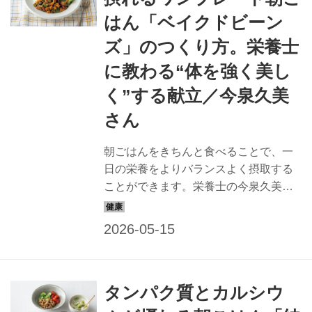
はん「ベイクドビーン
ズ」のつくり方。栄養士
に教わる“体を強く美し
く”する献立／今泉久美
さん
朝ごはんをきちんと食べることで、一
日の栄養をよりバランスよく摂取する
ことができます。栄養士の今泉久美さ
んに、タンパク質、カルシウム、野菜
をバランスよく合わせた、強く美しい
体をつくる朝ごはんを教わりました。
今回は「ベイクドビーンズのワンプレ
ート」です。（天然生活2025年6月号
タンパク質とカルシウ
掲載）