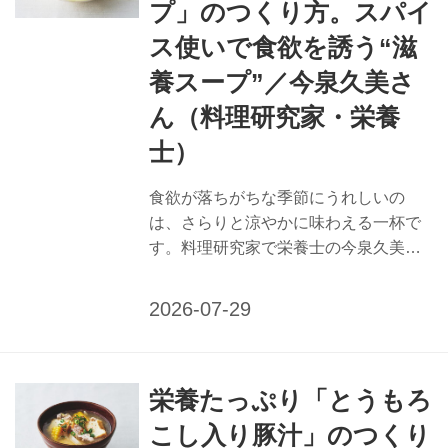
プ」のつくり方。スパイ
ム感。かつおのタンパク質で疲れ知ら
ずに。 夏バテ予防に働きかける栄養補
ス使いで食欲を誘う“滋
給のポイント 【疲労回復】 疲れをとる
養スープ”／今泉久美さ
ならビタミンB群を意識して。雑穀類、
ん（料理研究家・栄養
ナッツ類、ごま、豚肉や牛肉などには
ビタミンB1が、牛乳や豆類、豚肉...
士）
食欲が落ちがちな季節にうれしいの
は、さらりと涼やかに味わえる一杯で
す。料理研究家で栄養士の今泉久美さ
んに、夏の疲れをいたわるモロヘイヤ
カレー風味スープのつくり方を教えて
もらいました。夏特有の不調に働きか
ける、栄養たっぷりで口あたりのよい
スープをどうぞ。 （『天然生活』2025
栄養たっぷり「とうもろ
年8月号掲載） 「モロヘイヤカレー風
味スープ」のつくり方 食欲を誘うスパ
こし入り豚汁」のつくり
イス使いで、滋養食材をさらりと味わ