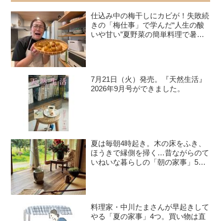
不振に 「れんこんりんご大根ジュー
仕込み中の梅干しにカビが！失敗続
ス」のつくり方 体の熱を冷ますれんこ
きの「梅仕事」で学んだ“人生の酸
んと、消化を助ける大根を組み合わせ
いや甘い”夏野菜の簡単料理で暑さ
を乗り切る｜たんぽぽ白鳥久美子の
て。大根のほのかな辛味と青じその香
手づくり暮らし
りで、さわやかな後味です。 夏バテ予
防に働きかける栄養補給のポイント
7月21日（火）発売。『天然生活』
【熱中症】 水分、ミネラル分、塩分を
2026年9月号ができました。
補給するために、きゅうり、すいか、
メロ...
夏は毎朝4時起き。木の床をふき、
ほうきで縁側を掃く…昔ながらのて
いねいな暮らしの「朝の家事」5つ
／料理作家・豊村薫さん
料理家・中川たまさんが早起きして
やる「夏の家事」4つ。買い物は直