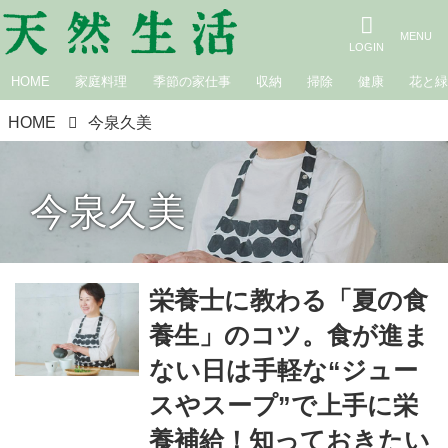
HOME
家庭料理
季節の家仕事
収納
掃除
健康
花と
HOME
今泉久美
今泉久美
栄養士に教わる「夏の食
養生」のコツ。食が進ま
ない日は手軽な“ジュー
スやスープ”で上手に栄
養補給！知っておきたい