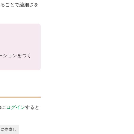
することで繊細さを
ーションをつく
bに
ログイン
すると
うに作成し