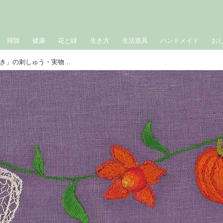
掃除
健康
花と緑
生き方
生活道具
ハンドメイド
お
【図案】四季を彩る季節の花「ほおずき」の刺しゅう・実物大図案｜手芸作家・庄司裕子さん『天然生活』2025年9月号“目次の刺しゅう”