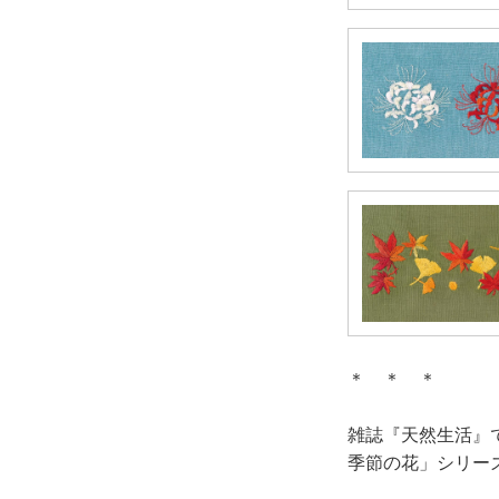
＊ ＊ ＊
雑誌『天然生活』
季節の花」シリー