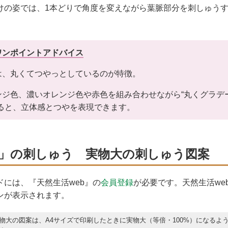
けの姿では、1本どりで角度を変えながら葉脈部分を刺しゅう
ワンポイントアドバイス
は、丸くてつやっとしているのが特徴。
ンジ色、濃いオレンジ色や赤色を組み合わせながら“丸くグラデ
すると、立体感とつやを表現できます。
」の刺しゅう 実物大の刺しゅう図案
ドには、『天然生活web』の
会員登録
が必要です。天然生活we
ンが表示されます。
物大の図案は、A4サイズで印刷したときに実物大（等倍・100%）になるよ