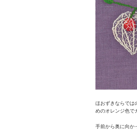
ほおずきならでは
めのオレンジ色で
手前から奥に向か