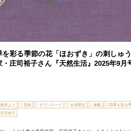
季を彩る季節の花「ほおずき」の刺しゅ
・庄司裕子さん『天然生活』2025年9月
編集部より
型紙
ダウンロード
会員限定
連載
四季を彩る
庄司裕子