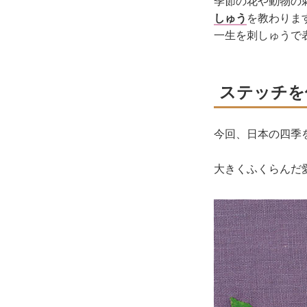
季節の花や動物の
しゅう
を教わりま
一生を刺しゅうで
ステッチを
今回、日本の四季
大きくふくらんだ