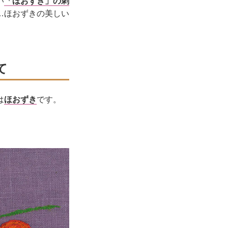
い
「ほおずき」の刺
…ほおずきの美しい
て
は
ほおずき
です。