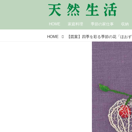
HOME
家庭料理
季節の家仕事
収納
HOME