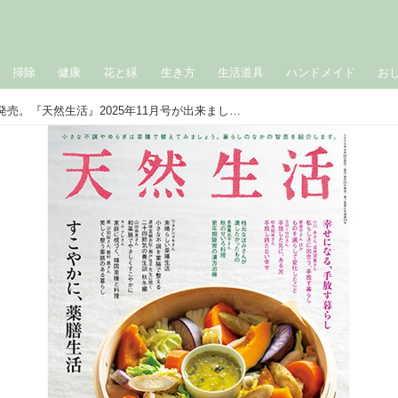
掃除
健康
花と緑
生き方
生活道具
ハンドメイド
お
9月20日（土）発売。『天然生活』2025年11月号が出来ました。