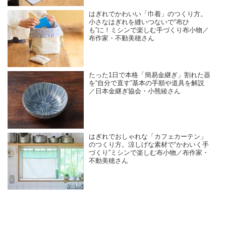
はぎれでかわいい「巾着」のつくり方。
小さなはぎれを縫いつないで“布ひ
も”に！ミシンで楽しむ手づくり布小物／
布作家・不動美穂さん
たった1日で本格「簡易金継ぎ」割れた器
を“自分で直す”基本の手順や道具を解説
／日本金継ぎ協会・小熊綾さん
はぎれでおしゃれな「カフェカーテン」
のつくり方。涼しげな素材で“かわいく手
づくり”ミシンで楽しむ布小物／布作家・
不動美穂さん