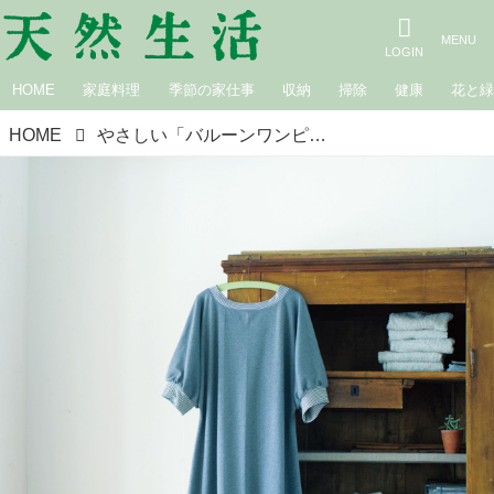
HOME
家庭料理
季節の家仕事
収納
掃除
健康
花と
HOME
やさしい「バルーンワンピース」のつくり方。カットソーの部屋着を手づくり／ミルツル・天野千鶴さん｜9月のおすすめ記事