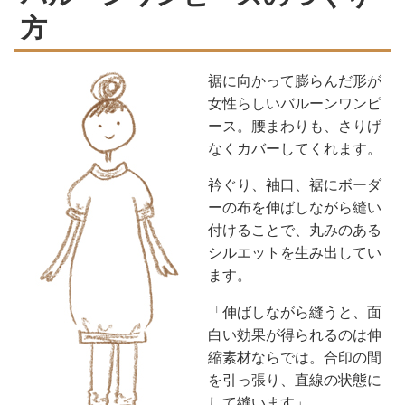
方
裾に向かって膨らんだ形が
女性らしいバルーンワンピ
ース。腰まわりも、さりげ
なくカバーしてくれます。
衿ぐり、袖口、裾にボーダ
ーの布を伸ばしながら縫い
付けることで、丸みのある
シルエットを生み出してい
ます。
「伸ばしながら縫うと、面
白い効果が得られるのは伸
縮素材ならでは。合印の間
を引っ張り、直線の状態に
して縫います」